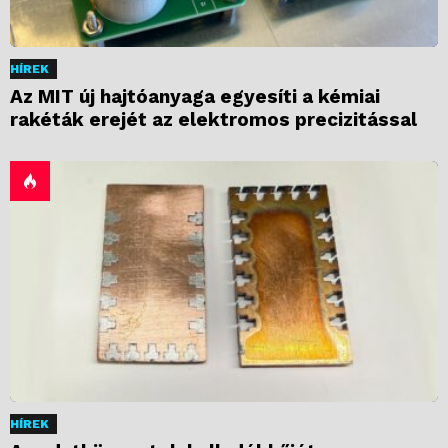
HÍREK
Az MIT új hajtóanyaga egyesíti a kémiai
rakéták erejét az elektromos precizitással
HÍREK