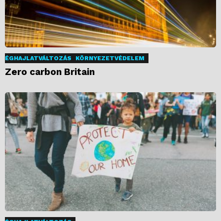
ÉGHAJLATVÁLTOZÁS
KÖRNYEZETVÉDELEM
Zero carbon Britain