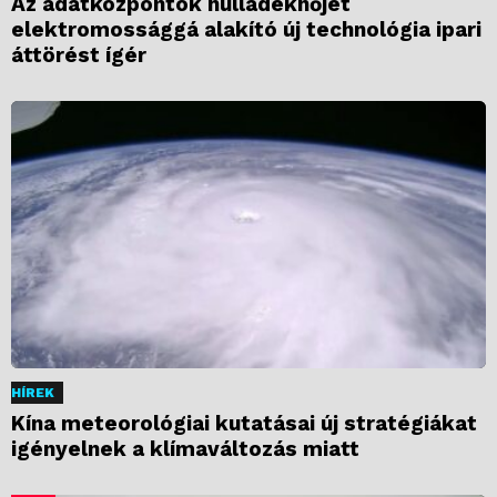
Az adatközpontok hulladékhőjét
elektromossággá alakító új technológia ipari
áttörést ígér
HÍREK
Kína meteorológiai kutatásai új stratégiákat
igényelnek a klímaváltozás miatt