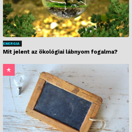
ENERGIA
Mit jelent az ökológiai lábnyom fogalma?