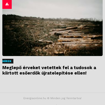
HÍREK
Meglepő érveket vetettek fel a tudosok a
kiirtott esőerdők újratelepítése ellen!
Energiaonline.hu © Minden jog fenntartva!