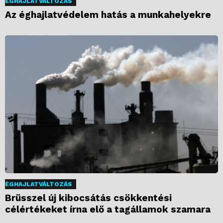
ÉGHAJLATVÁLTOZÁS
Az éghajlatvédelem hatás a munkahelyekre
ÉGHAJLATVÁLTOZÁS
Brüsszel új kibocsátás csökkentési
célértékeket írna elő a tagállamok szamara