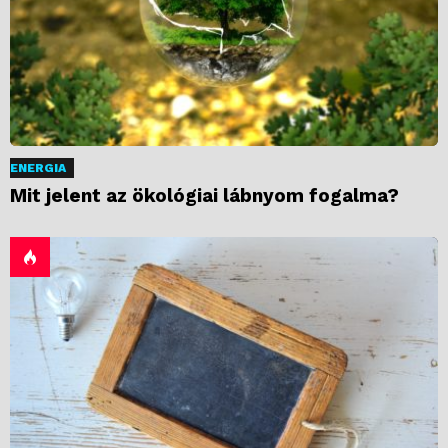
ENERGIA
Mit jelent az ökológiai lábnyom fogalma?