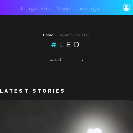
L
Energia Online - Minden ami energia...
You are here:
Home
Tag Archives: LED
LED
LATEST STORIES