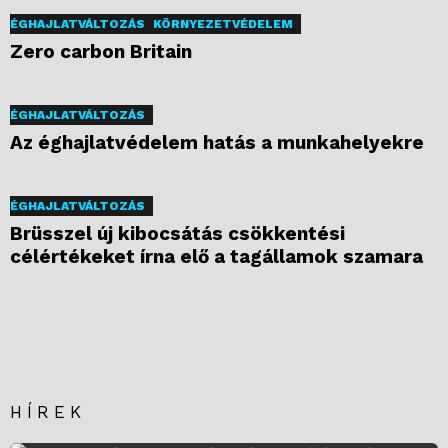
ÉGHAJLATVÁLTOZÁS
KÖRNYEZETVÉDELEM
Zero carbon Britain
ÉGHAJLATVÁLTOZÁS
Az éghajlatvédelem hatás a munkahelyekre
ÉGHAJLATVÁLTOZÁS
Brüsszel új kibocsátás csökkentési
célértékeket írna elő a tagállamok szamara
HÍREK