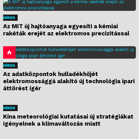
HÍREK
Az MIT új hajtóanyaga egyesíti a kémiai
rakéták erejét az elektromos precizitással
HÍREK
Az adatközpontok hulladékhőjét
elektromossággá alakító új technológia ipari
áttörést ígér
HÍREK
Kína meteorológiai kutatásai új stratégiákat
igényelnek a klímaváltozás miatt