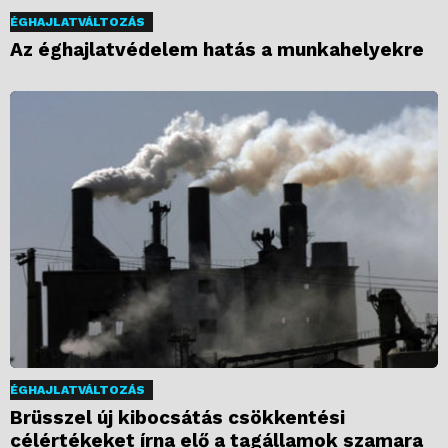
ÉGHAJLATVÁLTOZÁS
Az éghajlatvédelem hatás a munkahelyekre
ÉGHAJLATVÁLTOZÁS
Brüsszel új kibocsátás csökkentési
célértékeket írna elő a tagállamok szamara