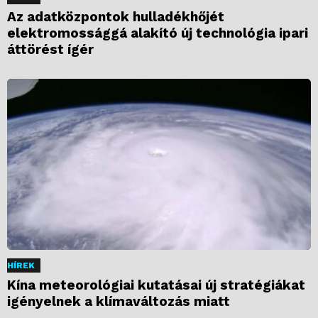
Az adatközpontok hulladékhőjét
elektromossággá alakító új technológia ipari
áttörést ígér
HÍREK
Kína meteorológiai kutatásai új stratégiákat
igényelnek a klímaváltozás miatt