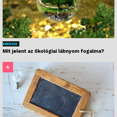
ENERGIA
Mit jelent az ökológiai lábnyom fogalma?