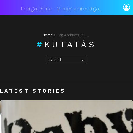
L
Energia Online - Minden ami energia...
You are here:
Home
Tag Archives: Kutatás
KUTATÁS
LATEST STORIES