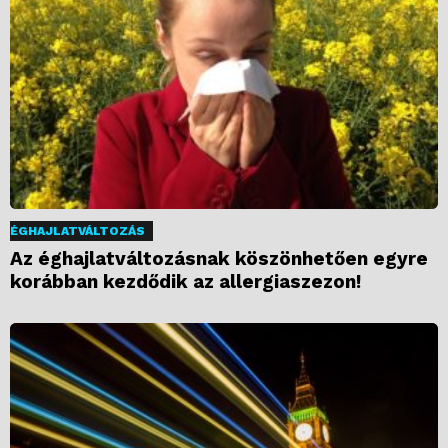
ÉGHAJLATVÁLTOZÁS
Az éghajlatváltozásnak köszönhetően egyre
korábban kezdődik az allergiaszezon!