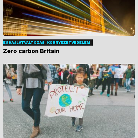
ÉGHAJLATVÁLTOZÁS
KÖRNYEZETVÉDELEM
Zero carbon Britain