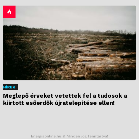
HÍREK
Meglepő érveket vetettek fel a tudosok a
kiirtott esőerdők újratelepítése ellen!
Energiaonline.hu © Minden jog fenntartva!