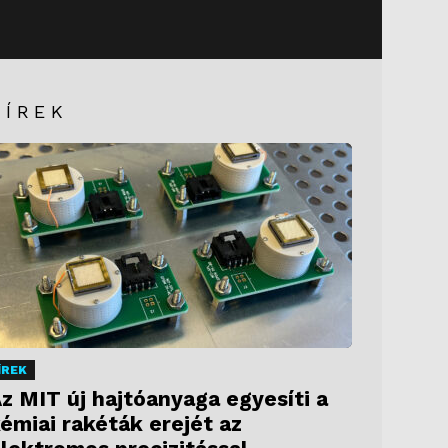
HÍREK
ÍREK
z MIT új hajtóanyaga egyesíti a
émiai rakéták erejét az