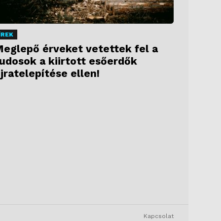
ÍREK
eglepő érveket vetettek fel a
udosok a kiirtott esőerdők
jratelepítése ellen!
Kapcsolat