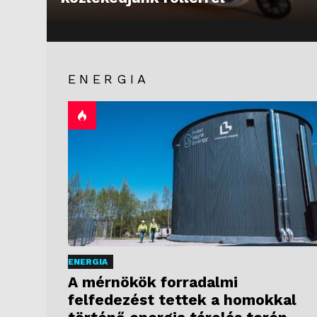
ENERGIA
ENERGIA
A mérnökök forradalmi
felfedezést tettek a homokkal