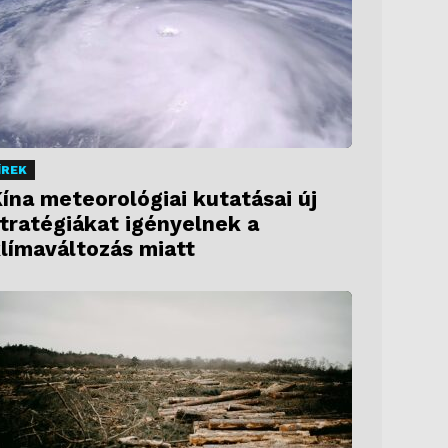
ÍREK
ína meteorológiai kutatásai új
tratégiákat igényelnek a
límaváltozás miatt