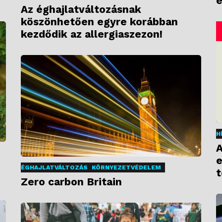
e
Az éghajlatváltozásnak
köszönhetően egyre korábban
kezdődik az allergiaszezon!
H
A
e
ÉGHAJLATVÁLTOZÁS
KÖRNYEZETVÉDELEM
t
Zero carbon Britain