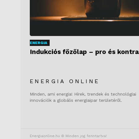
ENERGIA
Indukciós főzőlap – pro és kontra
ENERGIA ONLINE
Minden, ami energia! Hírek, trendek és technológiai
innovációk a globális energiaipar területéről.
Energiaonline.hu © Minden jog fenntartva!