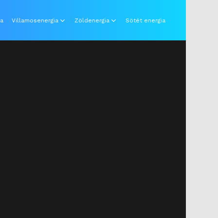
ia
Villamosenergia
Zöldenergia
Sötét energia