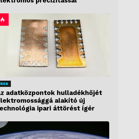
lektromos precizitással
ÍREK
z adatközpontok hulladékhőjét
lektromossággá alakító új
echnológia ipari áttörést ígér