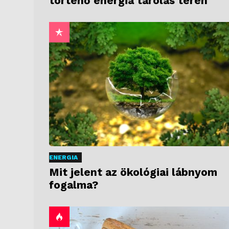
történő energia tárolás terén
ENERGIA
Mit jelent az ökológiai lábnyom
fogalma?