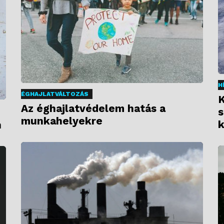
H
ÉGHAJLATVÁLTOZÁS
K
Az éghajlatvédelem hatás a
s
munkahelyekre
k
n