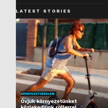
LATEST STORIES
KÖRNYEZETVÉDELEM
Óvjuk környezetünket
közlekedjünk rollerrel