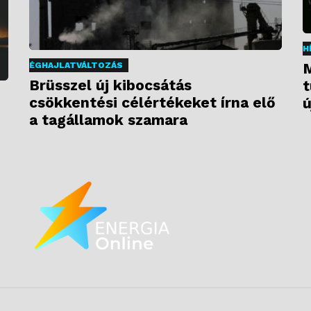
H
M
ÉGHAJLATVÁLTOZÁS
Brüsszel új kibocsátás
t
csökkentési célértékeket írna elő
ú
a tagállamok szamara