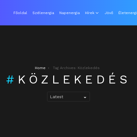
Főoldal
Szélenergia
Napenergia
Hírek
Jövő
Életenerg
Home
Tag Archives: Közlekedés
KÖZLEKEDÉS