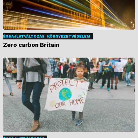
ÉGHAJLATVÁLTOZÁS
KÖRNYEZETVÉDELEM
Zero carbon Britain