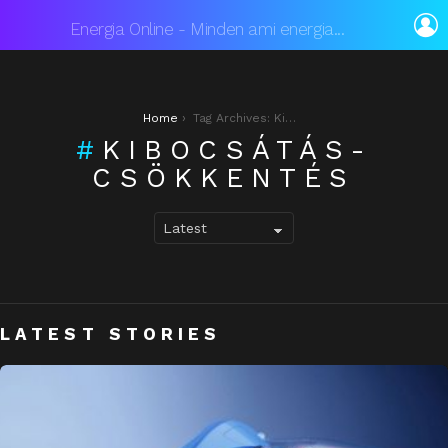
L
Energia Online - Minden ami energia...
You are here:
Home
Tag Archives: Kibocsátás-csökkentés
KIBOCSÁTÁS-
CSÖKKENTÉS
LATEST STORIES