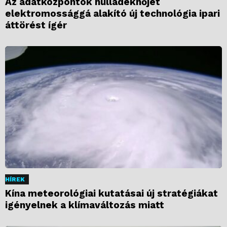
Az adatközpontok hulladékhőjét
elektromossággá alakító új technológia ipari
áttörést ígér
HÍREK
Kína meteorológiai kutatásai új stratégiákat
igényelnek a klímaváltozás miatt