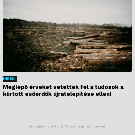
HÍREK
Meglepő érveket vetettek fel a tudosok a
kiirtott esőerdők újratelepítése ellen!
Energiaonline.hu © Minden jog fenntartva!