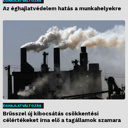
ÉGHAJLATVÁLTOZÁS
Az éghajlatvédelem hatás a munkahelyekre
ÉGHAJLATVÁLTOZÁS
Brüsszel új kibocsátás csökkentési
célértékeket írna elő a tagállamok szamara