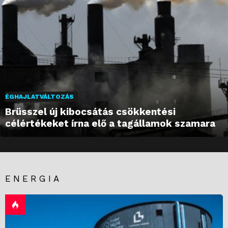
ÉGHAJLATVÁLTOZÁS
Brüsszel új kibocsátás csökkentési
célértékeket írna elő a tagállamok szamara
ENERGIA