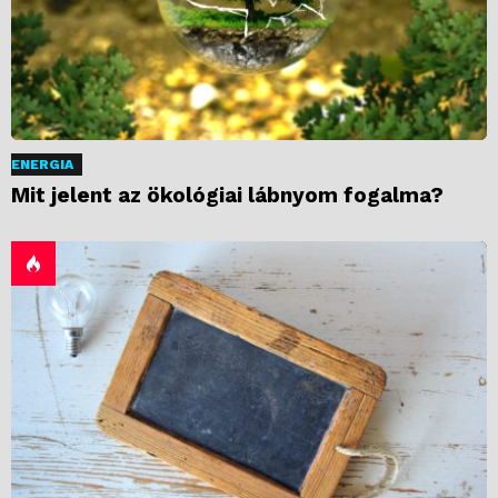
ENERGIA
Mit jelent az ökológiai lábnyom fogalma?