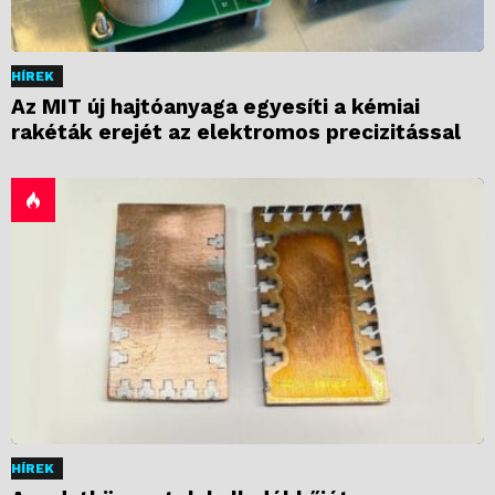
HÍREK
Az MIT új hajtóanyaga egyesíti a kémiai
rakéták erejét az elektromos precizitással
HÍREK