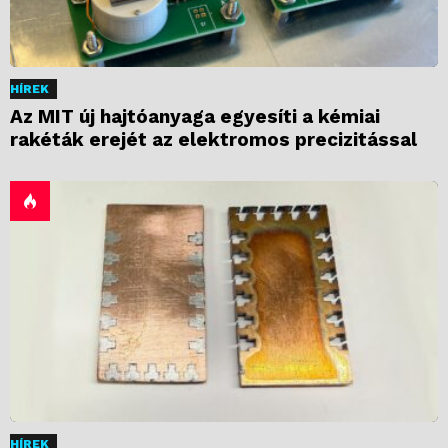
HÍREK
Az MIT új hajtóanyaga egyesíti a kémiai
rakéták erejét az elektromos precizitással
HÍREK