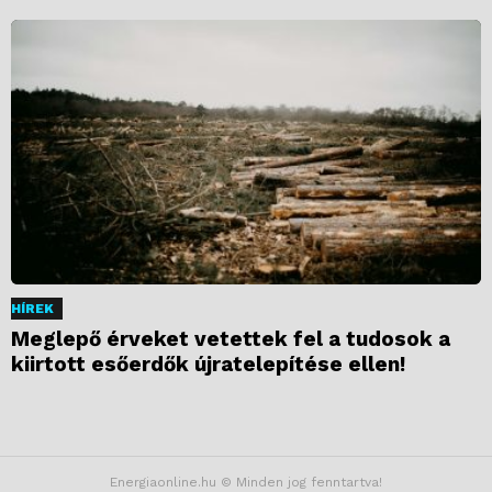
HÍREK
Meglepő érveket vetettek fel a tudosok a
kiirtott esőerdők újratelepítése ellen!
Energiaonline.hu © Minden jog fenntartva!