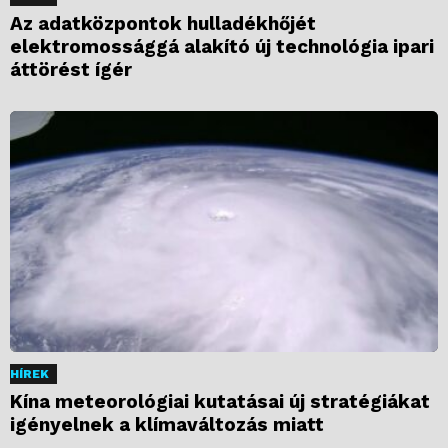
Az adatközpontok hulladékhőjét
elektromossággá alakító új technológia ipari
áttörést ígér
HÍREK
Kína meteorológiai kutatásai új stratégiákat
igényelnek a klímaváltozás miatt