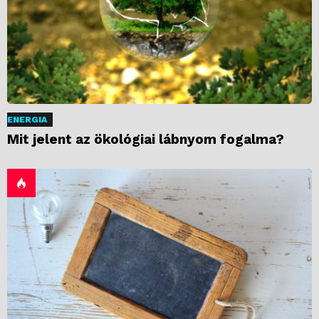
ENERGIA
Mit jelent az ökológiai lábnyom fogalma?