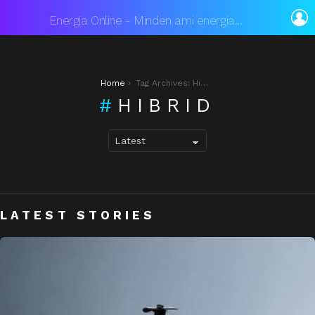
L
Energia Online - Minden ami energia...
You are here:
Home
Tag Archives: Hibrid
HIBRID
LATEST STORIES