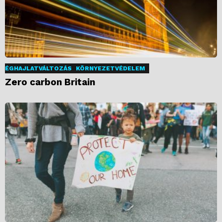
ÉGHAJLATVÁLTOZÁS
KÖRNYEZETVÉDELEM
Zero carbon Britain