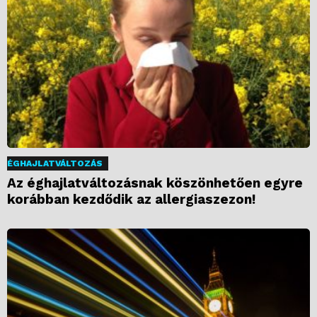
ÉGHAJLATVÁLTOZÁS
Az éghajlatváltozásnak köszönhetően egyre
korábban kezdődik az allergiaszezon!