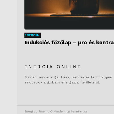
ENERGIA
Indukciós főzőlap – pro és kontra
ENERGIA ONLINE
Minden, ami energia! Hírek, trendek és technológiai
innovációk a globális energiaipar területéről.
Energiaonline.hu © Minden jog fenntartva!