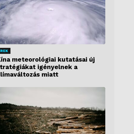
ÍREK
ína meteorológiai kutatásai új
tratégiákat igényelnek a
límaváltozás miatt