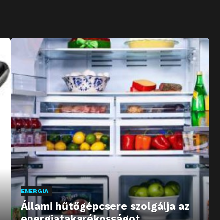
ENERGIA
Állami hűtőgépcsere szolgálja az
energiatakarékosságot