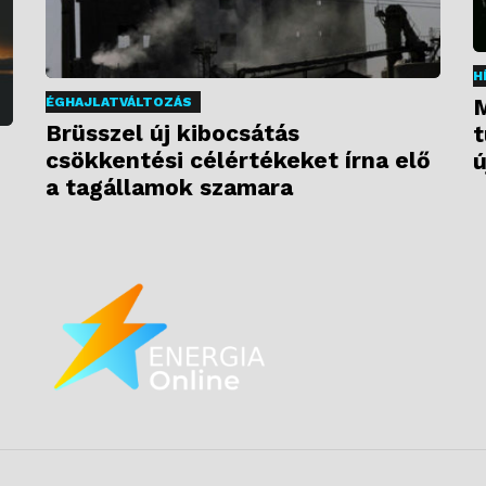
H
M
ÉGHAJLATVÁLTOZÁS
Brüsszel új kibocsátás
t
csökkentési célértékeket írna elő
ú
a tagállamok szamara