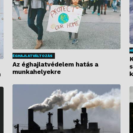
H
ÉGHAJLATVÁLTOZÁS
K
Az éghajlatvédelem hatás a
s
munkahelyekre
k
n