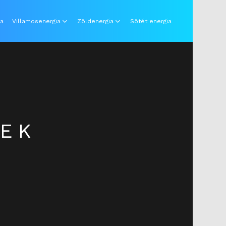
ia
Villamosenergia
Zöldenergia
Sötét energia
PEK