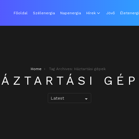
Főoldal
Szélenergia
Napenergia
Hírek
Jövő
Életenerg
Home
Tag Archives: Háztartási gépek
ÁZTARTÁSI GÉ