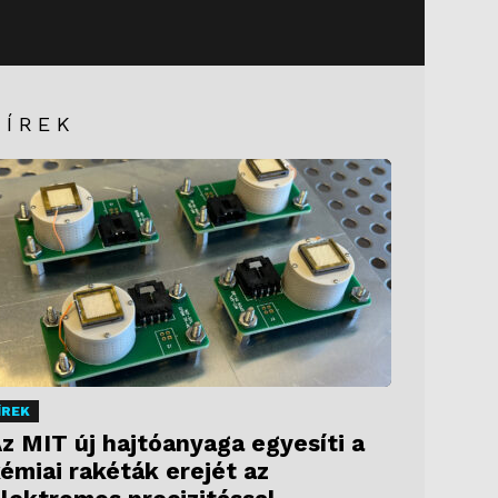
HÍREK
ÍREK
z MIT új hajtóanyaga egyesíti a
émiai rakéták erejét az