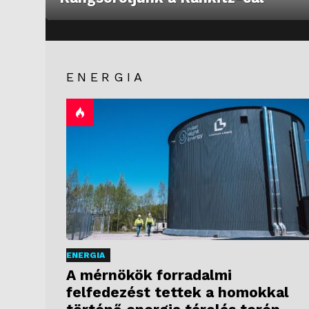
ENERGIA
ENERGIA
A mérnökök forradalmi
felfedezést tettek a homokkal