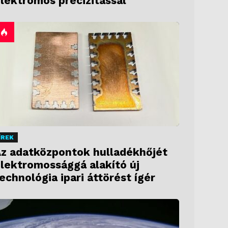
lektromos precizitással
ÍREK
z adatközpontok hulladékhőjét
lektromossággá alakító új
echnológia ipari áttörést ígér