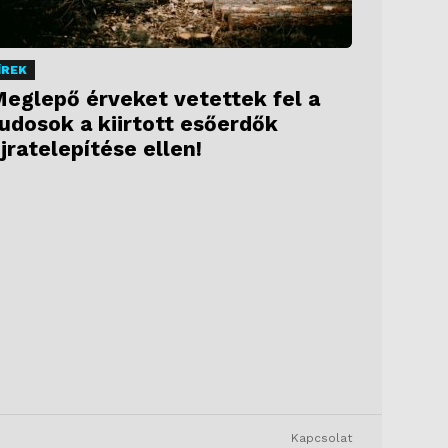
ÍREK
eglepő érveket vetettek fel a
udosok a kiirtott esőerdők
jratelepítése ellen!
Kapcsolat