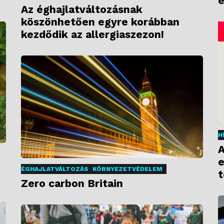
e
Az éghajlatváltozásnak
köszönhetően egyre korábban
kezdődik az allergiaszezon!
H
A
e
ÉGHAJLATVÁLTOZÁS
KÖRNYEZETVÉDELEM
t
Zero carbon Britain