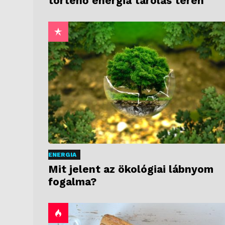
történő energia tárolás terén
ENERGIA
Mit jelent az ökológiai lábnyom
fogalma?