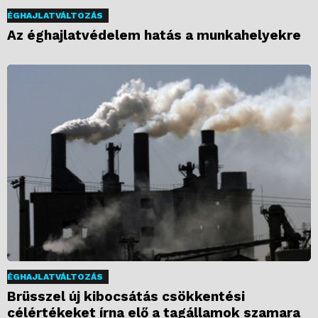
ÉGHAJLATVÁLTOZÁS
Az éghajlatvédelem hatás a munkahelyekre
ÉGHAJLATVÁLTOZÁS
Brüsszel új kibocsátás csökkentési
célértékeket írna elő a tagállamok szamara