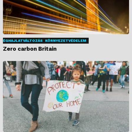
ÉGHAJLATVÁLTOZÁS
KÖRNYEZETVÉDELEM
Zero carbon Britain