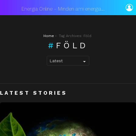
L
Energia Online - Minden ami energia...
You are here:
Home
Tag Archives: Föld
FÖLD
LATEST STORIES