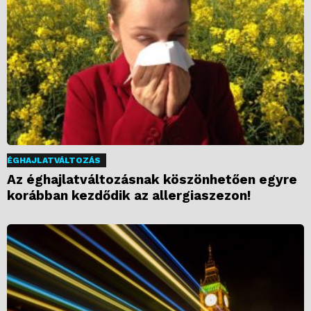
ÉGHAJLATVÁLTOZÁS
Az éghajlatváltozásnak köszönhetően egyre
korábban kezdődik az allergiaszezon!