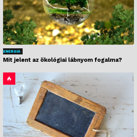
ENERGIA
Mit jelent az ökológiai lábnyom fogalma?