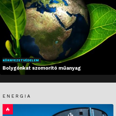
KÖRNYEZETVÉDELEM
Bolygónkat szomorító műanyag
ENERGIA