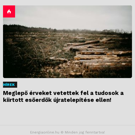
HÍREK
Meglepő érveket vetettek fel a tudosok a
kiirtott esőerdők újratelepítése ellen!
Energiaonline.hu © Minden jog fenntartva!