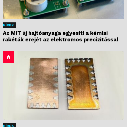
HÍREK
Az MIT új hajtóanyaga egyesíti a kémiai
rakéták erejét az elektromos precizitással
HÍREK