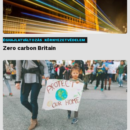
ÉGHAJLATVÁLTOZÁS
KÖRNYEZETVÉDELEM
Zero carbon Britain