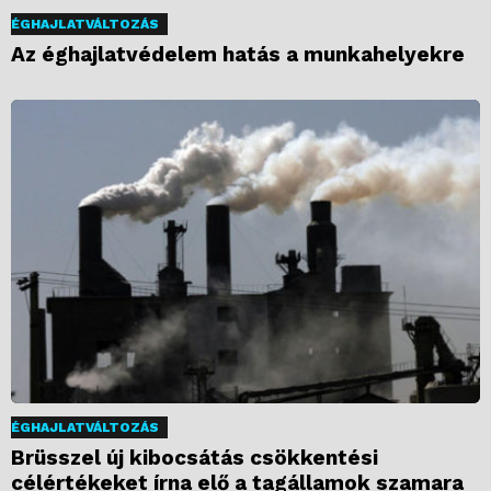
ÉGHAJLATVÁLTOZÁS
Az éghajlatvédelem hatás a munkahelyekre
ÉGHAJLATVÁLTOZÁS
Brüsszel új kibocsátás csökkentési
célértékeket írna elő a tagállamok szamara