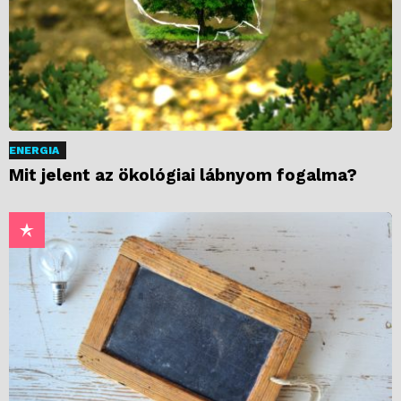
ENERGIA
Mit jelent az ökológiai lábnyom fogalma?