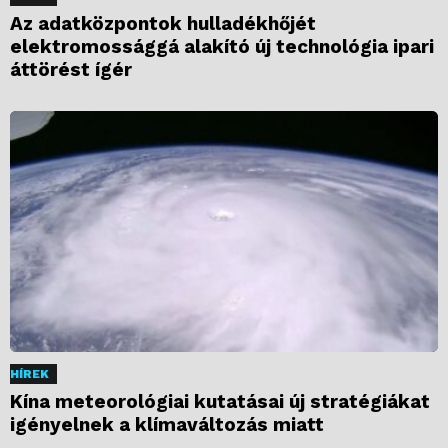
Az adatközpontok hulladékhőjét
elektromossággá alakító új technológia ipari
áttörést ígér
HÍREK
Kína meteorológiai kutatásai új stratégiákat
igényelnek a klímaváltozás miatt