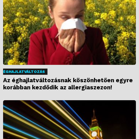
ÉGHAJLATVÁLTOZÁS
Az éghajlatváltozásnak köszönhetően egyre
korábban kezdődik az allergiaszezon!