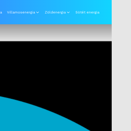
ia
Villamosenergia
Zöldenergia
Sötét energia