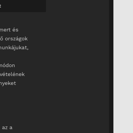
t
mert és
dő országok
munkájukat,
,
 módon
evételének
nyeket
 az a