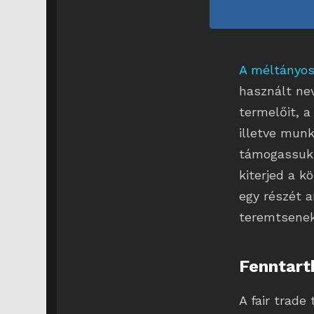
A méltányo
használt ne
termelőit, 
illetve mun
támogassuk
kiterjed a k
egy részét 
teremtsenek
Fenntart
A fair trade