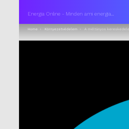
Energia Online - Minden ami energia...
You are here:
Home
Környezetvédelem
A méltányos kereskedel