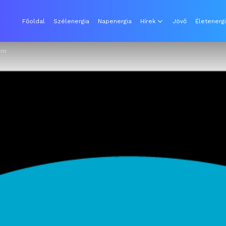
Főoldal
Szélenergia
Napenergia
Hírek
Jövő
Életenerg
em