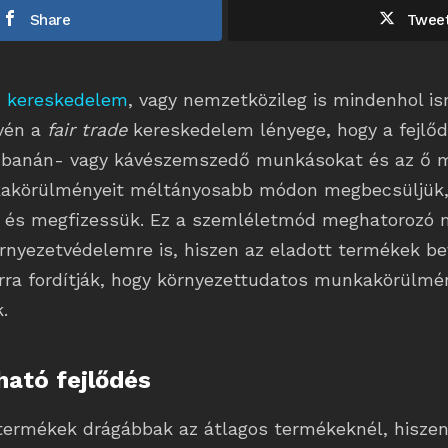
Share
Twee
s kereskedelem
, vagy nemzetközileg is mindenhol is
vén a
fair trade
kereskedelem lényege, hogy a fejlő
a banán- vagy kávészemszedő munkásokat és az ő 
kakörülményeit méltányosabb módon megbecsüljük
 és megfizessük. Ez a szemléletmód meghatorozó
örnyezetvédelemre is, hiszen az eladott termékek b
arra fordítják, hogy környezettudatos munkakörülmé
.
ható fejlődés
 termékek drágábbak az átlagos termékeknél, hiszen