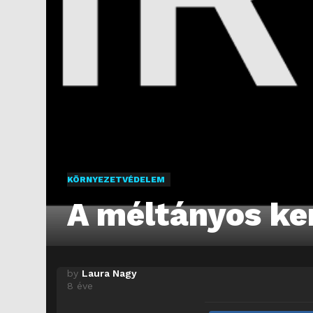
KÖRNYEZETVÉDELEM
A méltányos k
by
Laura Nagy
8 éve