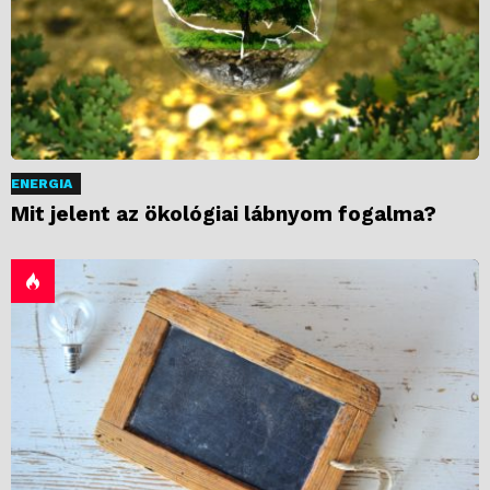
ENERGIA
Mit jelent az ökológiai lábnyom fogalma?