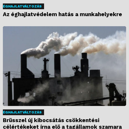
ÉGHAJLATVÁLTOZÁS
Az éghajlatvédelem hatás a munkahelyekre
ÉGHAJLATVÁLTOZÁS
Brüsszel új kibocsátás csökkentési
célértékeket írna elő a tagállamok szamara