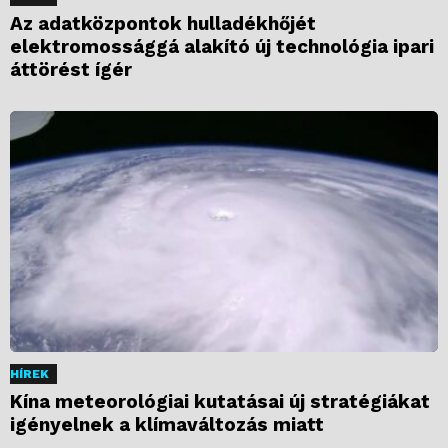
Az adatközpontok hulladékhőjét
elektromossággá alakító új technológia ipari
áttörést ígér
HÍREK
Kína meteorológiai kutatásai új stratégiákat
igényelnek a klímaváltozás miatt