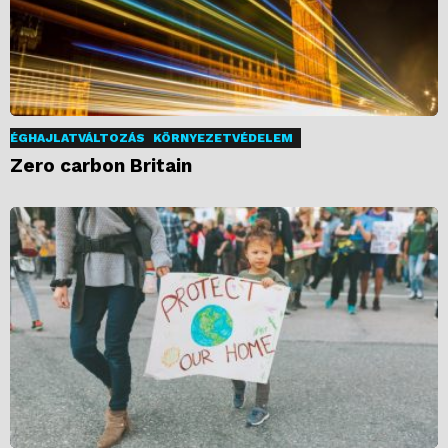
ÉGHAJLATVÁLTOZÁS
KÖRNYEZETVÉDELEM
Zero carbon Britain