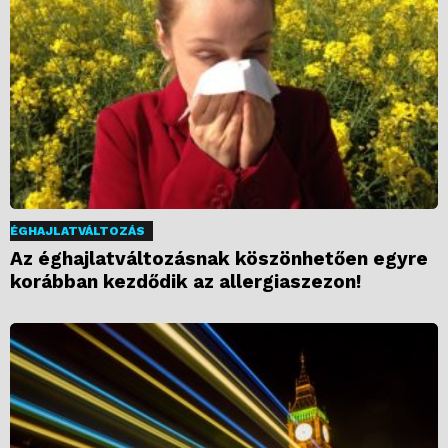
ÉGHAJLATVÁLTOZÁS
Az éghajlatváltozásnak köszönhetően egyre
korábban kezdődik az allergiaszezon!