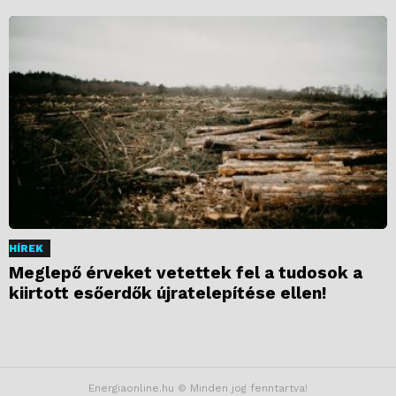
HÍREK
Meglepő érveket vetettek fel a tudosok a
kiirtott esőerdők újratelepítése ellen!
Energiaonline.hu © Minden jog fenntartva!