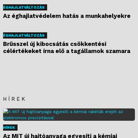
ÉGHAJLATVÁLTOZÁS
Az éghajlatvédelem hatás a munkahelyekre
ÉGHAJLATVÁLTOZÁS
Brüsszel új kibocsátás csökkentési
célértékeket írna elő a tagállamok szamara
HÍREK
HÍREK
Az MIT új hajtóanyaga egyesíti a kémiai