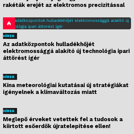
rakéták erejét az elektromos precizitással
HÍREK
Az adatközpontok hulladékhőjét
elektromossággá alakító új technológia ipari
áttörést ígér
HÍREK
Kína meteorológiai kutatásai új stratégiákat
igényelnek a klímaváltozás miatt
HÍREK
Meglepő érveket vetettek fel a tudosok a
kiirtott esőerdők újratelepítése ellen!