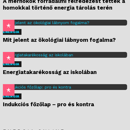
A mérnökök forradalmi felfedezést tettek a
homokkal történő energia tárolás terén
ENERGIA
Mit jelent az ökológiai lábnyom fogalma?
ENERGIA
Energiatakarékosság az iskolában
ENERGIA
Indukciós főzőlap – pro és kontra