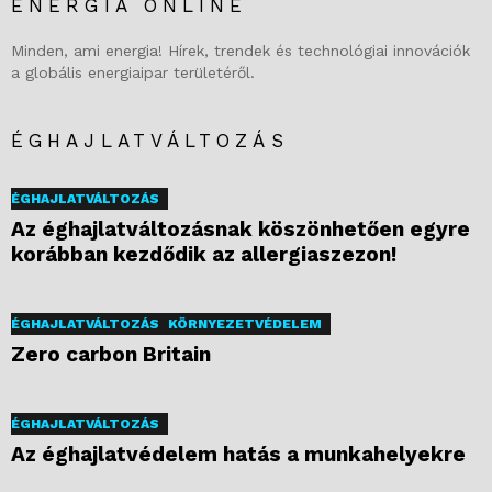
ENERGIA ONLINE
Minden, ami energia! Hírek, trendek és technológiai innovációk
a globális energiaipar területéről.
ÉGHAJLATVÁLTOZÁS
ÉGHAJLATVÁLTOZÁS
Az éghajlatváltozásnak köszönhetően egyre
korábban kezdődik az allergiaszezon!
ÉGHAJLATVÁLTOZÁS
KÖRNYEZETVÉDELEM
Zero carbon Britain
ÉGHAJLATVÁLTOZÁS
Az éghajlatvédelem hatás a munkahelyekre