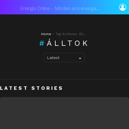
L
Energia Online - Minden ami energia...
You are here:
Home
Tag Archives: Álltok
ÁLLTOK
LATEST STORIES