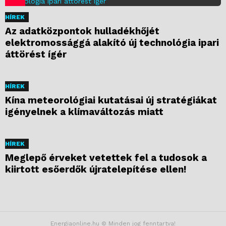
HÍREK
Az adatközpontok hulladékhőjét
elektromossággá alakító új technológia ipari
áttörést ígér
HÍREK
Kína meteorológiai kutatásai új stratégiákat
igényelnek a klímaváltozás miatt
HÍREK
Meglepő érveket vetettek fel a tudosok a
kiirtott esőerdők újratelepítése ellen!
Energiaonline.hu © Minden jog fenntartva!