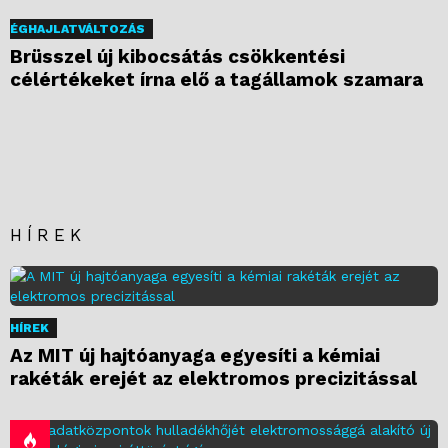
ÉGHAJLATVÁLTOZÁS
Brüsszel új kibocsátás csökkentési
célértékeket írna elő a tagállamok szamara
HÍREK
HÍREK
Az MIT új hajtóanyaga egyesíti a kémiai
rakéták erejét az elektromos precizitással