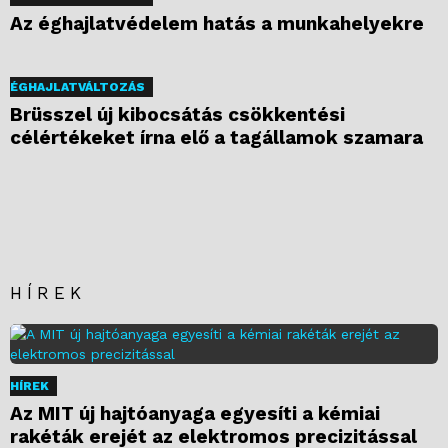
Az éghajlatvédelem hatás a munkahelyekre
ÉGHAJLATVÁLTOZÁS
Brüsszel új kibocsátás csökkentési
célértékeket írna elő a tagállamok szamara
HÍREK
HÍREK
Az MIT új hajtóanyaga egyesíti a kémiai
rakéták erejét az elektromos precizitással