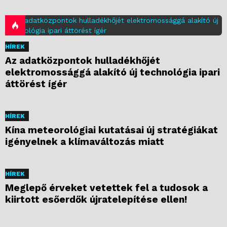
HÍREK
Az adatközpontok hulladékhőjét
elektromossággá alakító új technológia ipari
áttörést ígér
HÍREK
Kína meteorológiai kutatásai új stratégiákat
igényelnek a klímaváltozás miatt
HÍREK
Meglepő érveket vetettek fel a tudosok a
kiirtott esőerdők újratelepítése ellen!