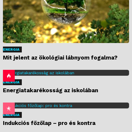
ENERGIA
Mit jelent az ökológiai lábnyom fogalma?
ENERGIA
Energiatakarékosság az iskolában
ENERGIA
Indukciós főzőlap – pro és kontra