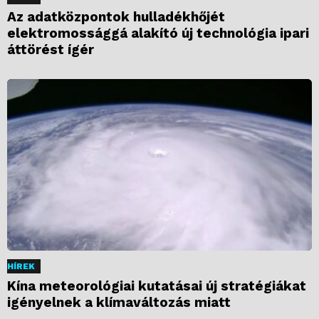
Az adatközpontok hulladékhőjét
elektromossággá alakító új technológia ipari
áttörést ígér
HÍREK
Kína meteorológiai kutatásai új stratégiákat
igényelnek a klímaváltozás miatt