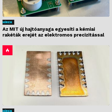
HÍREK
Az MIT új hajtóanyaga egyesíti a kémiai
rakéták erejét az elektromos precizitással
HÍREK