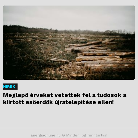
HÍREK
Meglepő érveket vetettek fel a tudosok a
kiirtott esőerdők újratelepítése ellen!
Energiaonline.hu © Minden jog fenntartva!