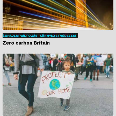
ÉGHAJLATVÁLTOZÁS
KÖRNYEZETVÉDELEM
Zero carbon Britain