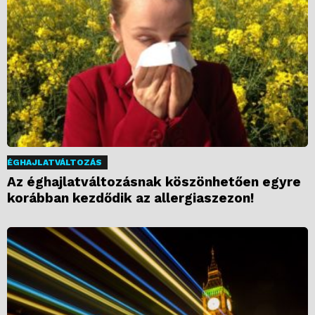
ÉGHAJLATVÁLTOZÁS
Az éghajlatváltozásnak köszönhetően egyre
korábban kezdődik az allergiaszezon!