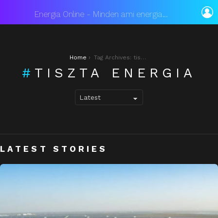
L
Energia Online - Minden ami energia...
You are here:
Home
Tag Archives: tiszta energia
TISZTA ENERGIA
LATEST STORIES