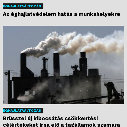
ÉGHAJLATVÁLTOZÁS
Az éghajlatvédelem hatás a munkahelyekre
ÉGHAJLATVÁLTOZÁS
Brüsszel új kibocsátás csökkentési
célértékeket írna elő a tagállamok szamara