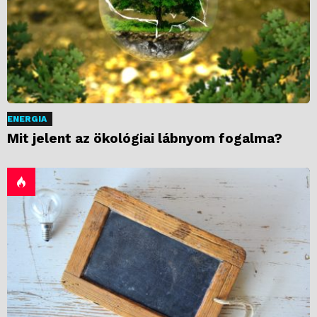
ENERGIA
Mit jelent az ökológiai lábnyom fogalma?