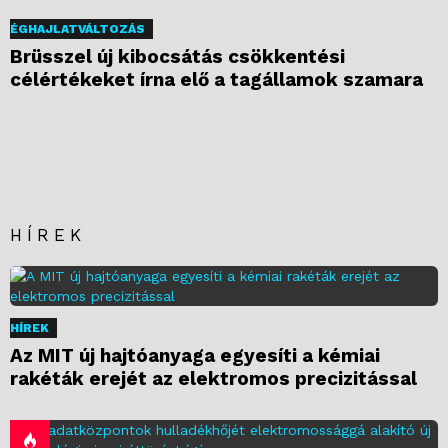
ÉGHAJLATVÁLTOZÁS
Brüsszel új kibocsátás csökkentési
célértékeket írna elő a tagállamok szamara
HÍREK
HÍREK
Az MIT új hajtóanyaga egyesíti a kémiai
rakéták erejét az elektromos precizitással