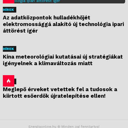
HÍREK
Az adatközpontok hulladékhőjét
elektromossággá alakító új technológia ipari
áttörést ígér
HÍREK
Kína meteorológiai kutatásai új stratégiákat
igényelnek a klímaváltozás miatt
HÍREK
Meglepő érveket vetettek fel a tudosok a
kiirtott esőerdők újratelepítése ellen!
Energiaonline.hu © Minden jog fenntartva!