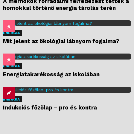
A mérnökök forradalmi felfedezést tettek a
homokkal történő energia tárolás terén
ENERGIA
Mit jelent az ökológiai lábnyom fogalma?
ENERGIA
Energiatakarékosság az iskolában
ENERGIA
Indukciós főzőlap – pro és kontra