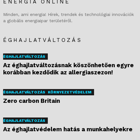
ENERGIA ONLINE
Minden, ami energia! Hírek, trendek és technológiai innovációk
a globális energiaipar területéről.
ÉGHAJLATVÁLTOZÁS
ÉGHAJLATVÁLTOZÁS
Az éghajlatváltozásnak köszönhetően egyre
korábban kezdődik az allergiaszezon!
ÉGHAJLATVÁLTOZÁS
KÖRNYEZETVÉDELEM
Zero carbon Britain
ÉGHAJLATVÁLTOZÁS
Az éghajlatvédelem hatás a munkahelyekre