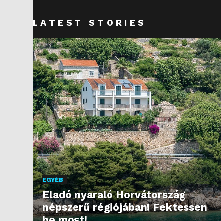
LATEST STORIES
EGYÉB
Eladó nyaraló Horvátország
népszerű régiójában! Fektessen
be most!