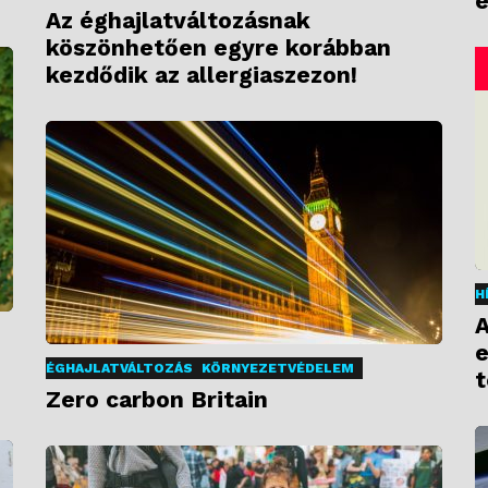
e
Az éghajlatváltozásnak
köszönhetően egyre korábban
kezdődik az allergiaszezon!
H
A
e
ÉGHAJLATVÁLTOZÁS
KÖRNYEZETVÉDELEM
t
Zero carbon Britain