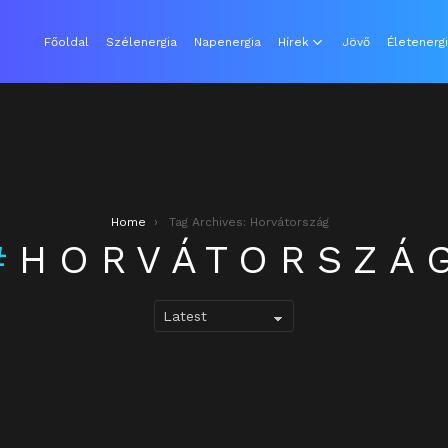
Főoldal
Szélenergia
Napenergia
Hírek
Jövő
Életenerg
Home
Tag Archives: Horvátország
HORVÁTORSZÁ