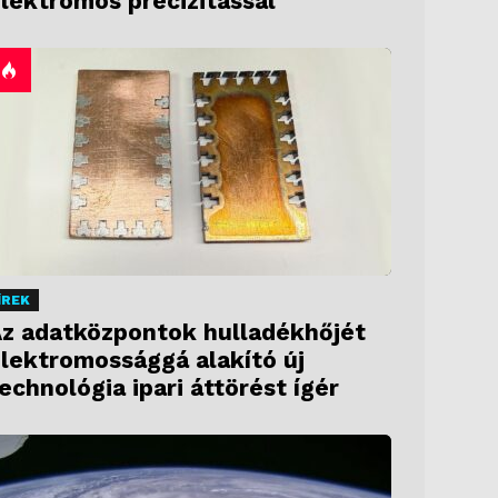
lektromos precizitással
ÍREK
z adatközpontok hulladékhőjét
lektromossággá alakító új
echnológia ipari áttörést ígér