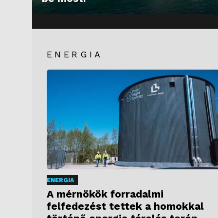
ENERGIA
ENERGIA
A mérnökök forradalmi
felfedezést tettek a homokkal