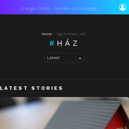
L
Energia Online - Minden ami energia...
You are here:
Home
Tag Archives: Ház
HÁZ
LATEST STORIES