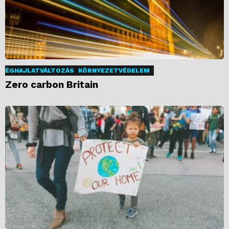
ÉGHAJLATVÁLTOZÁS
KÖRNYEZETVÉDELEM
Zero carbon Britain