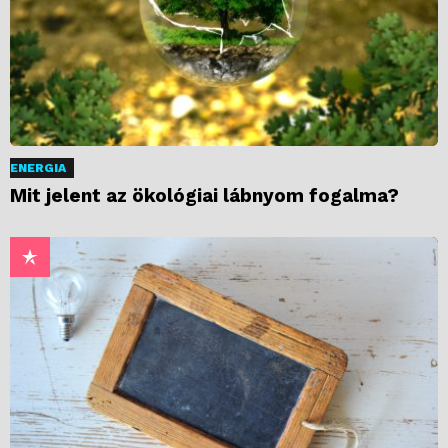
ENERGIA
Mit jelent az ökológiai lábnyom fogalma?