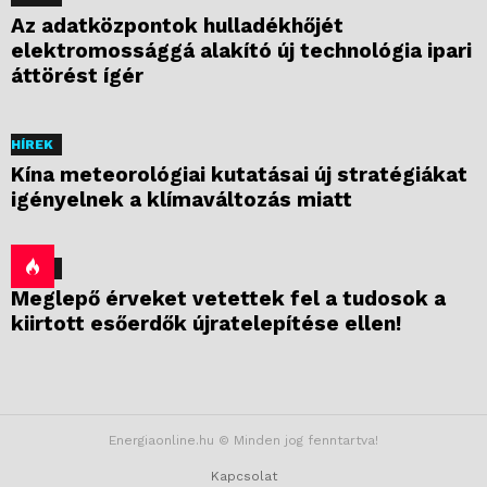
Az adatközpontok hulladékhőjét
elektromossággá alakító új technológia ipari
áttörést ígér
HÍREK
Kína meteorológiai kutatásai új stratégiákat
igényelnek a klímaváltozás miatt
HÍREK
Meglepő érveket vetettek fel a tudosok a
kiirtott esőerdők újratelepítése ellen!
Energiaonline.hu © Minden jog fenntartva!
Kapcsolat