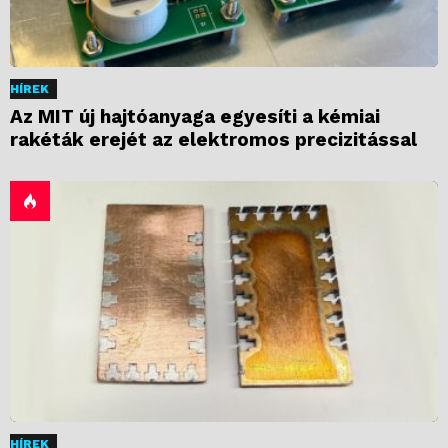
HÍREK
Az MIT új hajtóanyaga egyesíti a kémiai
rakéták erejét az elektromos precizitással
HÍREK