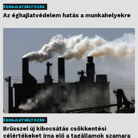
ÉGHAJLATVÁLTOZÁS
Az éghajlatvédelem hatás a munkahelyekre
ÉGHAJLATVÁLTOZÁS
Brüsszel új kibocsátás csökkentési
célértékeket írna elő a tagállamok szamara