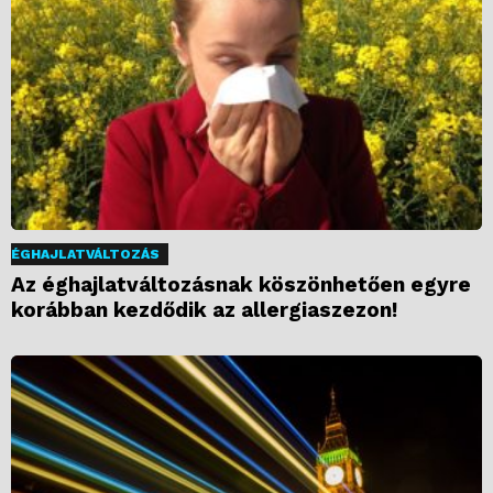
ÉGHAJLATVÁLTOZÁS
Az éghajlatváltozásnak köszönhetően egyre
korábban kezdődik az allergiaszezon!