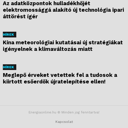
Az adatközpontok hulladékhőjét
elektromossággá alakító új technológia ipari
áttörést ígér
HÍREK
Kína meteorológiai kutatásai új stratégiákat
igényelnek a klímaváltozás miatt
HÍREK
Meglepő érveket vetettek fel a tudosok a
kiirtott esőerdők újratelepítése ellen!
Energiaonline.hu © Minden jog fenntartva!
Kapcsolat