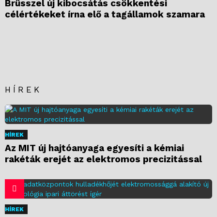
Brüsszel új kibocsátás csökkentési
célértékeket írna elő a tagállamok szamara
HÍREK
HÍREK
Az MIT új hajtóanyaga egyesíti a kémiai
rakéták erejét az elektromos precizitással
HÍREK