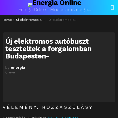
L
Energia Online - Minden ami energia...
You are here:
Home
Új elektromos autóbuszt teszteltek a forgalomban Budapesten
Új elektromos autóbuszt teszteltek a forgalomban Budapesten-
Új elektromos autóbuszt
teszteltek a forgalomban
Budapesten-
by
energia
6 éve
VÉLEMÉNY, HOZZÁSZÓLÁS?