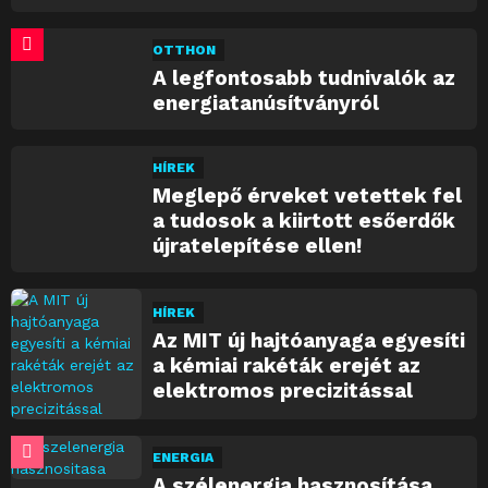
OTTHON
A legfontosabb tudnivalók az
energiatanúsítványról
HÍREK
Meglepő érveket vetettek fel
a tudosok a kiirtott esőerdők
újratelepítése ellen!
HÍREK
Az MIT új hajtóanyaga egyesíti
a kémiai rakéták erejét az
elektromos precizitással
ENERGIA
A szélenergia hasznosítása