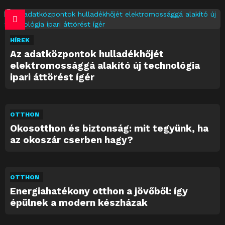
HÍREK
Az adatközpontok hulladékhőjét
elektromossággá alakító új technológia
ipari áttörést ígér
OTTHON
Okosotthon és biztonság: mit tegyünk, ha
az okoszár cserben hagy?
OTTHON
Energiahatékony otthon a jövőből: így
épülnek a modern készházak