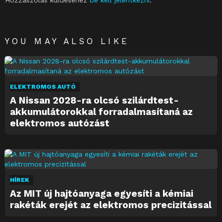
Hozzászólás küldéséhez
be kell jelentkezni
.
YOU MAY ALSO LIKE
ELEKTROMOS AUTÓ
A Nissan 2028-ra olcsó szilárdtest-
akkumulátorokkal forradalmasítaná az
elektromos autózást
HÍREK
Az MIT új hajtóanyaga egyesíti a kémiai
rakéták erejét az elektromos precizitással