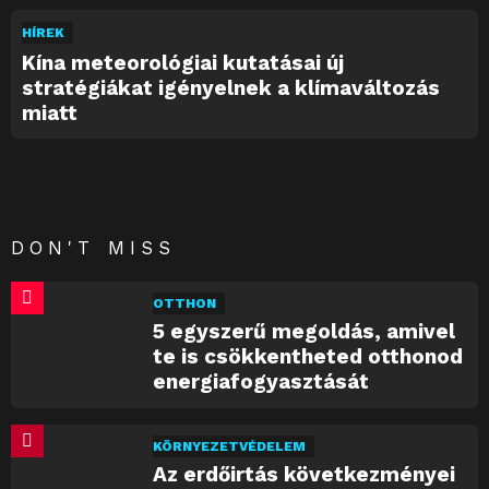
HÍREK
Kína meteorológiai kutatásai új
stratégiákat igényelnek a klímaváltozás
miatt
DON'T MISS
OTTHON
5 egyszerű megoldás, amivel
te is csökkentheted otthonod
energiafogyasztását
KÖRNYEZETVÉDELEM
Az erdőirtás következményei