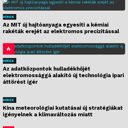
HÍREK
Az MIT új hajtóanyaga egyesíti a kémiai
rakéták erejét az elektromos precizitással
HÍREK
Az adatközpontok hulladékhőjét
elektromossággá alakító új technológia ipari
áttörést ígér
HÍREK
Kína meteorológiai kutatásai új stratégiákat
igényelnek a klímaváltozás miatt