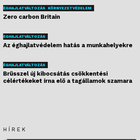
ÉGHAJLATVÁLTOZÁS
KÖRNYEZETVÉDELEM
Zero carbon Britain
ÉGHAJLATVÁLTOZÁS
Az éghajlatvédelem hatás a munkahelyekre
ÉGHAJLATVÁLTOZÁS
Brüsszel új kibocsátás csökkentési
célértékeket írna elő a tagállamok szamara
HÍREK