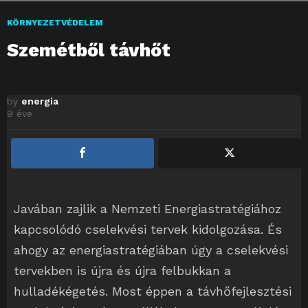
KÖRNYEZETVÉDELEM
Szemétből távhőt
by
energia
9 éve
Javában zajlik a Nemzeti Energiastratégiához
kapcsolódó cselekvési tervek kidolgozása. És
ahogy az energiastratégiában úgy a cselekvési
tervekben is újra és újra felbukkan a
hulladékégetés. Most éppen a távhőfejlesztési