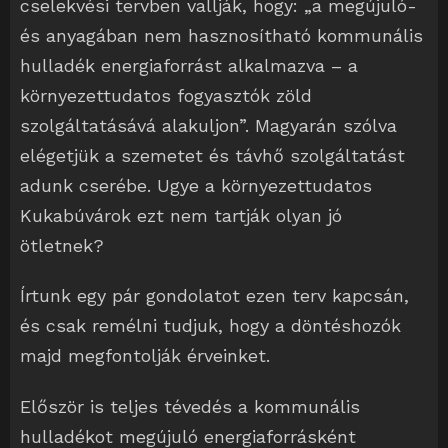
cselekvési tervben vallják, hogy: „a megújuló-
és anyagában nem hasznosítható kommunális
hulladék energiaforrást alkalmazva – a
környezettudatos fogyasztók zöld
szolgáltatásává alakuljon”. Magyarán szólva
elégetjük a szemetet és távhő szolgáltatást
adunk cserébe. Ugye a környezettudatos
Kukabúvárok ezt nem tartják olyan jó
ötletnek?
Írtunk egy pár gondolatot ezen terv kapcsán,
és csak remélni tudjuk, hogy a döntéshozók
majd megfontolják érveinket.
Először is teljes tévedés a kommunális
hulladékot megújuló energiaforrásként