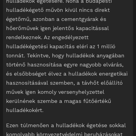
hulladékok égetésére. Noha a budapesti
hulladékégető művön kívül nincs direkt
égetőmű, azonban a cementgyárak és
hőerőművek igen jelentős kapacitással
rendelkeznek. Az engedélyezett
hulladékégetési kapacitás eléri az 1 millió
tonnát. Tekintve, hogy hulladékok anyagában
történő hasznosítása egyre nagyobb elvárás,
és elsőbbséget élvez a hulladékok energetikai
hasznosításával szemben, a távhőt előállító
művek igen komoly versenyhelyzettel
kerülnének szembe a magas fűtőértékű
hulladékokért.
Ezen túlmenően a hulladékok égetése sokkal
komolyabb környezetvédelmi beruházásokat