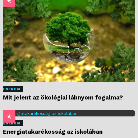
ENERGIA
Mit jelent az ökológiai lábnyom fogalma?
ENERGIA
Energiatakarékosság az iskolában