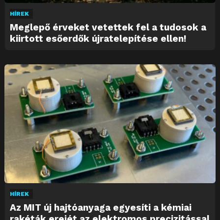
HÍREK
Meglepő érveket vetettek fel a tudosok a
kiirtott esőerdők újratelepítése ellen!
HÍREK
Az MIT új hajtóanyaga egyesíti a kémiai
rakéták erejét az elektromos precizitással