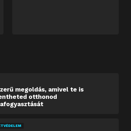
zerű megoldás, amivel te is
entheted otthonod
iafogyasztását
ETVÉDELEM