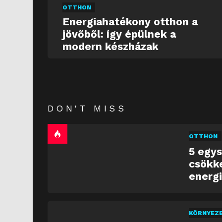
OTTHON
Energiahatékony otthon a
jövőből: így épülnek a
modern készházak
DON'T MISS
OTTHON
5 egys
csökk
energ
KÖRNYEZ