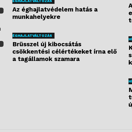
ÉGHAJLATVÁLTOZÁS
A
Az éghajlatvédelem hatás a
e
munkahelyekre
t
n
ÉGHAJLATVÁLTOZÁS
H
Brüsszel új kibocsátás
K
csökkentési célértékeket írna elő
s
a tagállamok szamara
k
H
M
t
ú