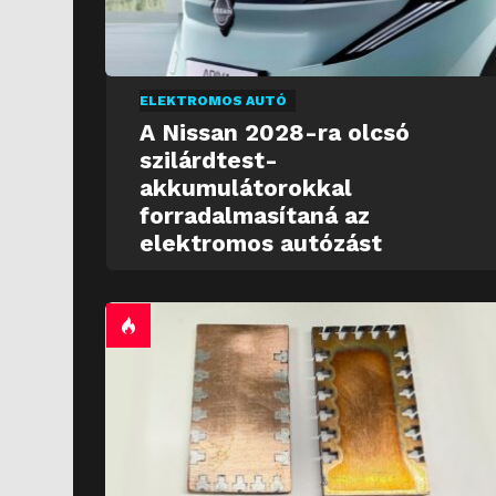
ELEKTROMOS AUTÓ
A Nissan 2028-ra olcsó
szilárdtest-
akkumulátorokkal
forradalmasítaná az
elektromos autózást