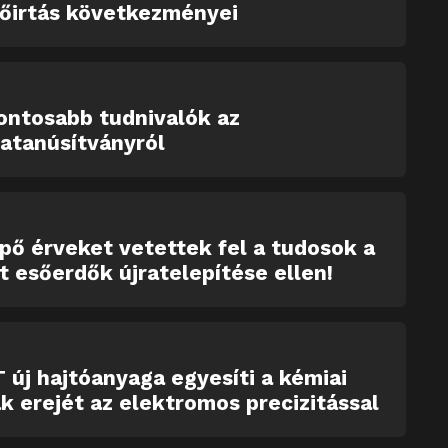
dőirtás következményei
ontosabb tudnivalók az
atanúsítványról
ő érveket vetettek fel a tudosok a
tt esőerdők újratelepítése ellen!
 új hajtóanyaga egyesíti a kémiai
k erejét az elektromos precizitással