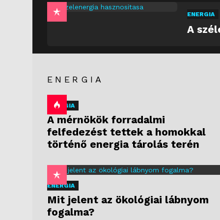
ENERGIA
A szél
ENERGIA
ENERGIA
A mérnökök forradalmi
felfedezést tettek a homokkal
történő energia tárolás terén
ENERGIA
Mit jelent az ökológiai lábnyom
fogalma?