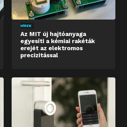
HÍREK
Az MIT új hajtóanyaga
egyesíti a kémiai rakéták
erejét az elektromos
precizitással