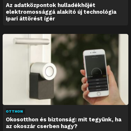
Az adatközpontok hulladékhőjét
elektromossággá alakító új technológia
ipari áttörést ígér
OTTHON
Okosotthon és biztonság: mit tegyünk, ha
az okoszár cserben hagy?