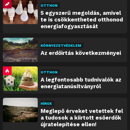
OTTHON
5 egyszerű megoldás, amivel
te is csökkentheted otthonod
energiafogyasztását
KÖRNYEZETVÉDELEM
Az erdőirtás következményei
OTTHON
A legfontosabb tudnivalók az
energiatanúsítványról
HÍREK
Meglepő érveket vetettek fel
a tudosok a kiirtott esőerdők
újratelepítése ellen!