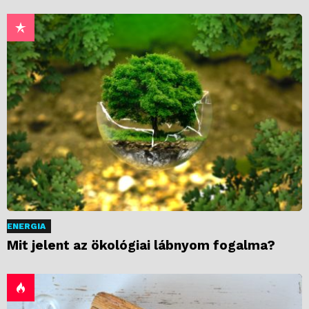
ENERGIA
Mit jelent az ökológiai lábnyom fogalma?