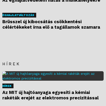
Az éghajlatvédelem hatás a munkahelyekre
ÉGHAJLATVÁLTOZÁS
Brüsszel új kibocsátás csökkentési
célértékeket írna elő a tagállamok szamara
HÍREK
HÍREK
Az MIT új hajtóanyaga egyesíti a kémiai
rakéták erejét az elektromos precizitással