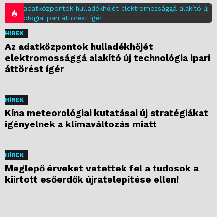
HÍREK
Az adatközpontok hulladékhőjét
elektromossággá alakító új technológia ipari
áttörést ígér
HÍREK
Kína meteorológiai kutatásai új stratégiákat
igényelnek a klímaváltozás miatt
HÍREK
Meglepő érveket vetettek fel a tudosok a
kiirtott esőerdők újratelepítése ellen!