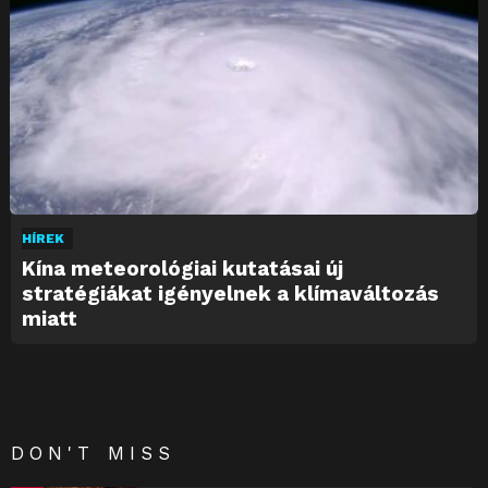
HÍREK
Kína meteorológiai kutatásai új
stratégiákat igényelnek a klímaváltozás
miatt
DON'T MISS