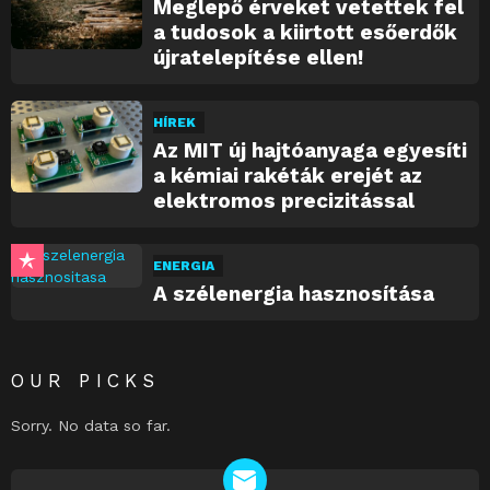
Meglepő érveket vetettek fel
a tudosok a kiirtott esőerdők
újratelepítése ellen!
HÍREK
Az MIT új hajtóanyaga egyesíti
a kémiai rakéták erejét az
elektromos precizitással
ENERGIA
A szélenergia hasznosítása
OUR PICKS
Sorry. No data so far.