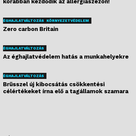
korábban kezdődik az allergiaszezon!
ÉGHAJLATVÁLTOZÁS
KÖRNYEZETVÉDELEM
Zero carbon Britain
ÉGHAJLATVÁLTOZÁS
Az éghajlatvédelem hatás a munkahelyekre
ÉGHAJLATVÁLTOZÁS
Brüsszel új kibocsátás csökkentési
célértékeket írna elő a tagállamok szamara