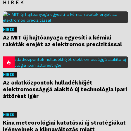
HÍREK
HÍREK
Az MIT új hajtóanyaga egyesíti a kémiai
rakéták erejét az elektromos precizitással
HÍREK
Az adatközpontok hulladékhőjét
elektromossággá alakító új technológia ipari
áttörést ígér
HÍREK
Kína meteorológiai kutatásai új stratégiákat
igényelnek a klímaváltozás miatt