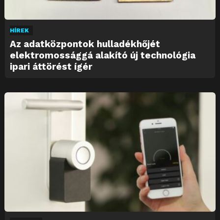
HÍREK
Az adatközpontok hulladékhőjét
elektromossággá alakító új technológia
ipari áttörést ígér