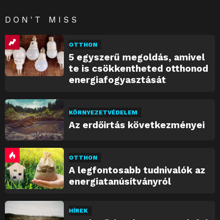
DON'T MISS
OTTHON
5 egyszerű megoldás, amivel
te is csökkentheted otthonod
energiafogyasztását
KÖRNYEZETVÉDELEM
Az erdőirtás következményei
OTTHON
A legfontosabb tudnivalók az
energiatanúsítványról
HÍREK