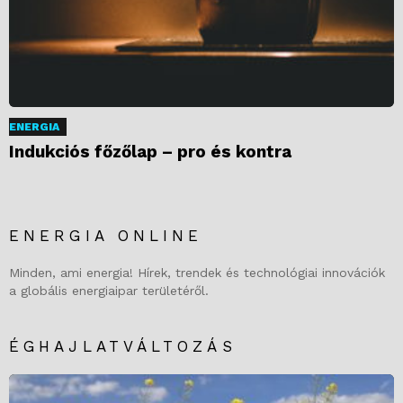
ENERGIA
Indukciós főzőlap – pro és kontra
ENERGIA ONLINE
Minden, ami energia! Hírek, trendek és technológiai innovációk
a globális energiaipar területéről.
ÉGHAJLATVÁLTOZÁS