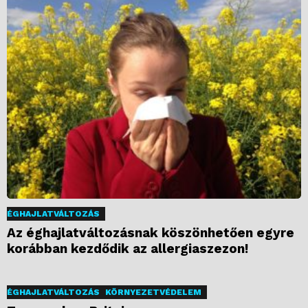
ÉGHAJLATVÁLTOZÁS
Az éghajlatváltozásnak köszönhetően egyre
korábban kezdődik az allergiaszezon!
ÉGHAJLATVÁLTOZÁS
KÖRNYEZETVÉDELEM