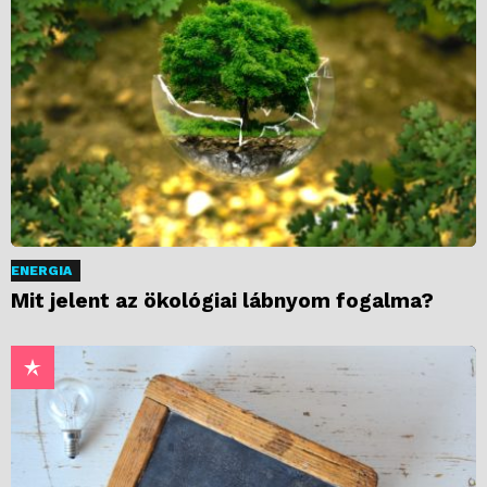
ENERGIA
Mit jelent az ökológiai lábnyom fogalma?