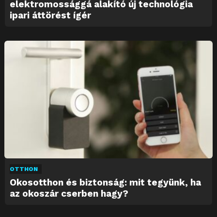
elektromossággá alakító új technológia
ipari áttörést ígér
OTTHON
Okosotthon és biztonság: mit tegyünk, ha
az okoszár cserben hagy?