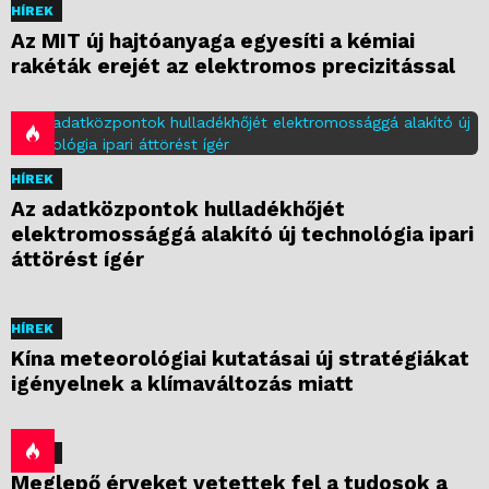
HÍREK
Az MIT új hajtóanyaga egyesíti a kémiai
rakéták erejét az elektromos precizitással
HÍREK
Az adatközpontok hulladékhőjét
elektromossággá alakító új technológia ipari
áttörést ígér
HÍREK
Kína meteorológiai kutatásai új stratégiákat
igényelnek a klímaváltozás miatt
HÍREK
Meglepő érveket vetettek fel a tudosok a