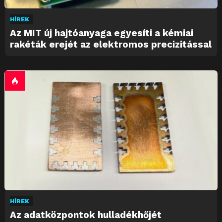
HÍREK
Az MIT új hajtóanyaga egyesíti a kémiai
rakéták erejét az elektromos precizitással
HÍREK
Az adatközpontok hulladékhőjét