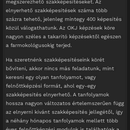
megszerezhető szakképesítéseket. Az
elnyerhető szakképesítések száma több
százra tehető, jelenleg mintegy 400 képesítés
közül válogathatunk. Az OKJ képzések köre
nagyon széles a takarító képzésektől egészen
a farmokológusokig terjed.
Ha szeretnénk szakképesítéseink körét
bővíteni, akkor nincs más feladatunk, mint
keresni egy olyan tanfolyamot, vagy
felnőttképzési formát, ahol egy-egy
szakképesítés elnyerhető. A tanfolyamok
hossza nagyon változatos értelemszerűen függ
az elnyerni kívánt szakképesítés jellegétől, így
a néhány hónapos tanfolyamok mellett több
éves felnőttképzési modulok is találhatóak a