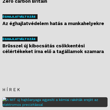
Zero carbon Britain
ÉGHAJLATVÁLTOZÁS
Az éghajlatvédelem hatás a munkahelyekre
ÉGHAJLATVÁLTOZÁS
Brüsszel új kibocsátás csökkentési
célértékeket írna elő a tagállamok szamara
HÍREK