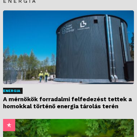
ENERGIA
ENERGIA
A mérnökök forradalmi felfedezést tettek a
homokkal történő energia tárolás terén