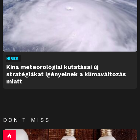
HÍREK
Kína meteorológiai kutatásai új
stratégiákat igényelnek a klímaváltozás
miatt
DON'T MISS