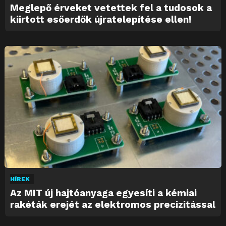
Meglepő érveket vetettek fel a tudosok a
kiirtott esőerdők újratelepítése ellen!
HÍREK
Az MIT új hajtóanyaga egyesíti a kémiai
rakéták erejét az elektromos precizitással