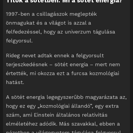
Titok a sötétben
. Mi a sötét energia?
1997-ben a csillagászok meglepték
önmagukat és a világot is azzal a
felfedezéssel, hogy az univerzum tágulása
felgyorsul.
Rideg nevet adtak ennek a felgyorsult
terjeszkedésnek – sötét energia – mert nem
értették, mi okozza ezt a furcsa kozmológiai
hatást.
A sötét energia legegyszerűbb magyarázata az,
hogy ez egy „kozmológiai állandó”, egy extra
szám, ami Einstein általános relativitás
elméletéhez adódik. Más szavakkal, ebben a
nézetben a világegyetem tágulása felgyorsul,