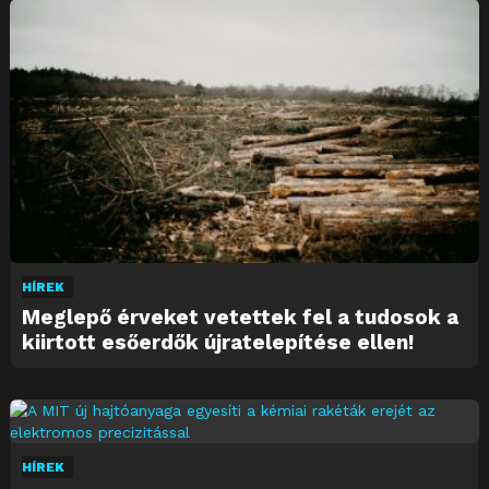
HÍREK
Meglepő érveket vetettek fel a tudosok a
kiirtott esőerdők újratelepítése ellen!
HÍREK