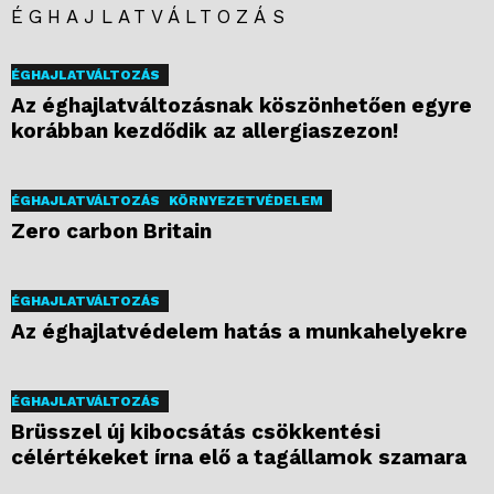
ÉGHAJLATVÁLTOZÁS
ÉGHAJLATVÁLTOZÁS
Az éghajlatváltozásnak köszönhetően egyre
korábban kezdődik az allergiaszezon!
ÉGHAJLATVÁLTOZÁS
KÖRNYEZETVÉDELEM
Zero carbon Britain
ÉGHAJLATVÁLTOZÁS
Az éghajlatvédelem hatás a munkahelyekre
ÉGHAJLATVÁLTOZÁS
Brüsszel új kibocsátás csökkentési
célértékeket írna elő a tagállamok szamara