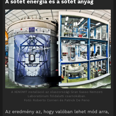
A sötét energia és a sötét anyag
A XENON1T installáció az olaszországi Gran Sasso Nemzeti
Laboratórium földalatti csarnokában.
Fotó: Roberto Corrieri és Patrick De Perio
Az eredmény az, hogy valóban lehet mód arra,