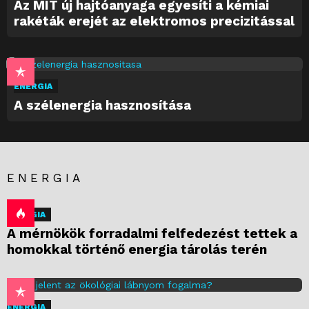
Az MIT új hajtóanyaga egyesíti a kémiai
rakéták erejét az elektromos precizitással
ENERGIA
A szélenergia hasznosítása
ENERGIA
ENERGIA
A mérnökök forradalmi felfedezést tettek a
homokkal történő energia tárolás terén
ENERGIA