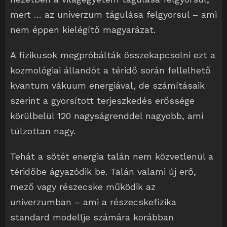
mert … az univerzum tágulása felgyorsul – ami
nem éppen kielégítő magyarázat.
A fizikusok megpróbálták összekapcsolni ezt a
kozmológiai állandót a téridő során fellelhető
kvantum vákuum energiával, de számításaik
szerint a gyorsított terjeszkedés erőssége
körülbelül 120 nagyságrenddel nagyobb, ami
túlzottan nagy.
Tehát a sötét energia talán nem közvetlenül a
téridőbe ágyazódik be. Talán valami új erő,
mező vagy részecske működik az
univerzumban – ami a részecskefizika
standard modellje számára korábban