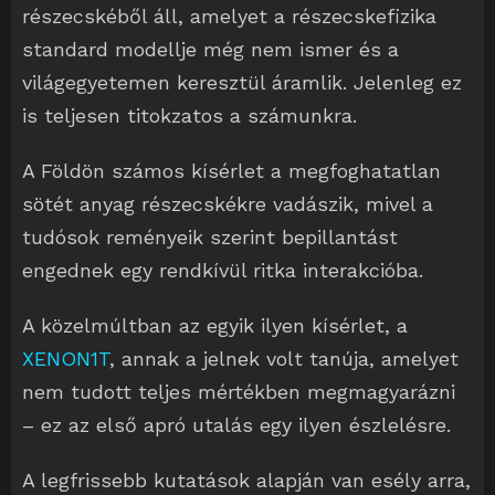
részecskéből áll, amelyet a részecskefizika
standard modellje még nem ismer és a
világegyetemen keresztül áramlik. Jelenleg ez
is teljesen titokzatos a számunkra.
A Földön számos kísérlet a megfoghatatlan
sötét anyag részecskékre vadászik, mivel a
tudósok reményeik szerint bepillantást
engednek egy rendkívül ritka interakcióba.
A közelmúltban az egyik ilyen kísérlet, a
XENON1T
, annak a jelnek volt tanúja, amelyet
nem tudott teljes mértékben megmagyarázni
– ez az első apró utalás egy ilyen észlelésre.
A legfrissebb kutatások alapján van esély arra,