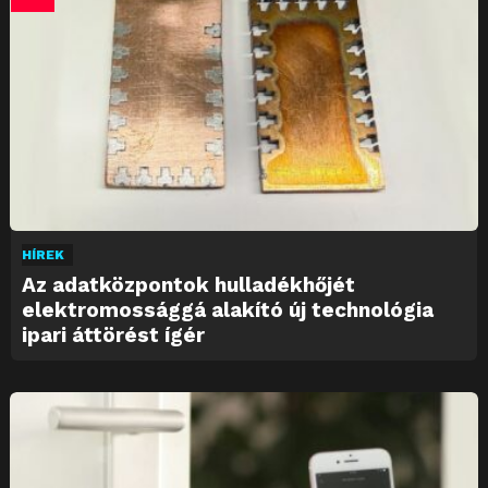
HÍREK
Az adatközpontok hulladékhőjét
elektromossággá alakító új technológia
ipari áttörést ígér