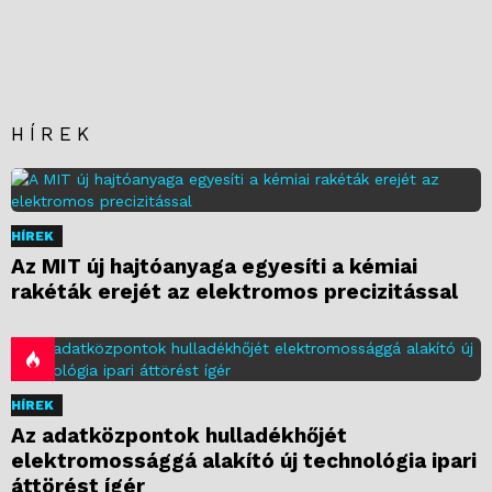
HÍREK
HÍREK
Az MIT új hajtóanyaga egyesíti a kémiai
rakéták erejét az elektromos precizitással
HÍREK
Az adatközpontok hulladékhőjét
elektromossággá alakító új technológia ipari
áttörést ígér