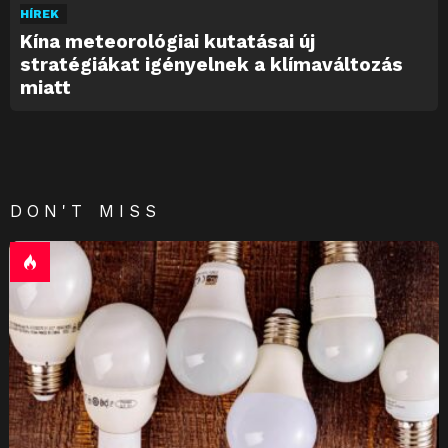
HÍREK
Kína meteorológiai kutatásai új
stratégiákat igényelnek a klímaváltozás
miatt
DON'T MISS