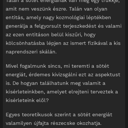
Talán a sötét energiának van még egy trükkje,
amit nem veszünk észre. Talán van olyan
entitás, amely nagy kozmológiai léptékben
generálja a felgyorsult terjeszkedést és valami
az ezen entitáson belül kiszűri, hogy
kölcsönhatásba lépjen az ismert fizikával a kis
naprendszeri skálán.
Mivel fogalmunk sincs, mi teremti a sötét
energiát, érdemes kivizsgálni ezt az aspektust
is. De hogyan találhatunk meg valamit a
kísérleteinkben, amelyet elrejteni terveztek a
kísérleteink elől?
Egyes teoretikusok szerint a sötét energiát
valamilyen újfajta részecske okozhatja.