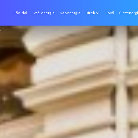
Főoldal
Szélenergia
Napenergia
Hírek
Jövő
Életenerg
n!