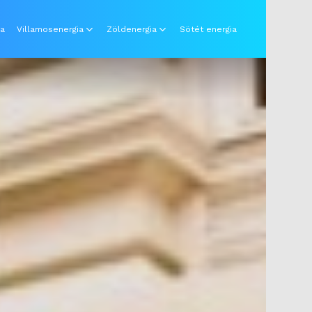
ia
Villamosenergia
Zöldenergia
Sötét energia