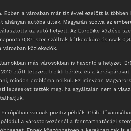
Ebben a városban már tíz évvel ezelőtt is többen b
nt ahányan autóba ültek. Magyarán szólva az embe
választotta az autó helyett. Az EuroBike közlése sze
 naponta 0,87-szer szálltak kétkerekűre és csak 0,
a városban közlekedők.
llamokban más városokban is hasonló a helyzet. Br
2010 előtt létezett bicikli bérlés, és a kerékpárokat
ítani, minden probléma nélkül. Ez irányban Magyaro
ti lépéseket tették meg, ha egyáltalán nem a vissz
talhatjuk.
Európában vannak pozitív példák. Chile fővárosába
 például a várostervezésnél a fenntarthatósági sze
sőbbséget. Ennek köszönhetően a kerékpárutak is e