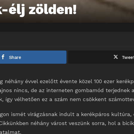
-élj zölden!
Share
Twee
 néhány évvel ezelőtt évente közel 100 ezer kerékpá
sajnos nincs, de az interneten gombamód terjednek 
, így vélhetően ez a szám nem csökkent számotte
gon ismét virágzásnak indult a kerékpáros kultúra,
Cikkünkben néhány várost veszünk sorra, hol a bicik
atalmat.