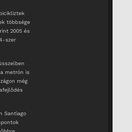
icikliztek
rek többsége
rint 2005 és
84-szer
üsszelben
 a metrón is
rszágon még
afejlődés
n Santiago
mpontok
lőbbre