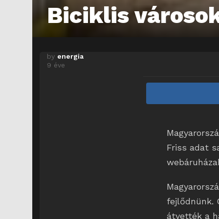
Biciklis városok
by
energia
9 éve
Magyarország
Friss adat 
webáruházak
Magyarorszá
fejlődnünk. 
átvették a h