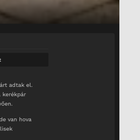
t
rt adtak el.
a kerékpár
vően.
 de van hova
lisek