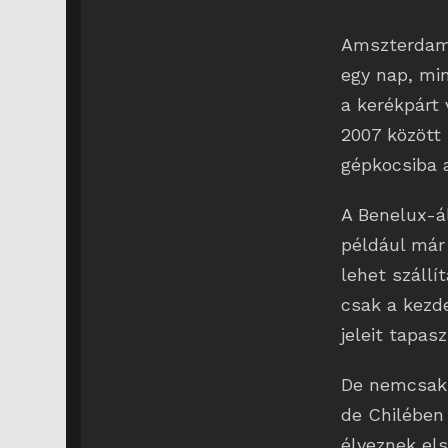
Amszterdam. 
egy nap, mi
a kerékpárt 
2007 között
gépkocsiba 
A Benelux-á
például már 
lehet száll
csak a kezde
jeleit tapasz
De nemcsak 
de Chilében
élveznek el