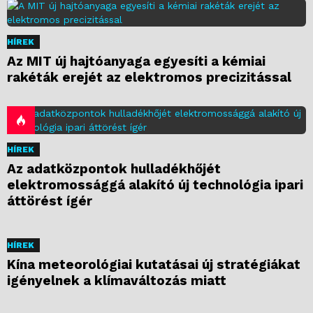
HÍREK
Az MIT új hajtóanyaga egyesíti a kémiai
rakéták erejét az elektromos precizitással
HÍREK
Az adatközpontok hulladékhőjét
elektromossággá alakító új technológia ipari
áttörést ígér
HÍREK
Kína meteorológiai kutatásai új stratégiákat
igényelnek a klímaváltozás miatt