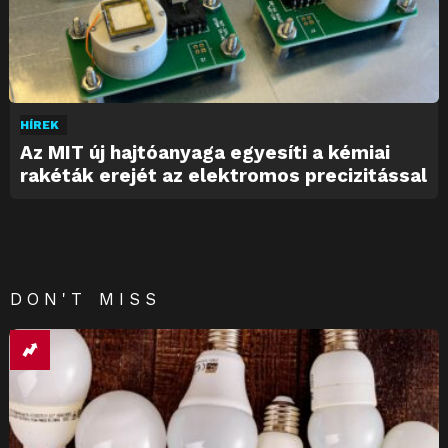
HÍREK
Az MIT új hajtóanyaga egyesíti a kémiai
rakéták erejét az elektromos precizitással
DON'T MISS