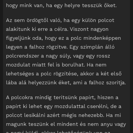
hogy mink van, ha egy helyre tesszük őket.
Az sem ördögtől való, ha egy külön polcot
alakítunk ki erre a célra. Viszont nagyon
figyeljünk oda, hogy ez a polc mindenképpen
legyen a falhoz rögzítve. Egy szimplán álló
polcrendszer a nagy súly, vagy egy rossz
mozdulat miatt fel is borulhat. Ha nem
lehetséges a polc rögzítése, akkor a két első
lába alá helyezzünk éket, ami a falhoz szorítja.
A polcokra mindig terítsünk papírt, hiszen a
papírt ki lehet egy mozdulattal cserélni, de a
polcot lesikálni azért mégis nehezebb. Ha mi
magunk teszünk el mindent és nem anyu vagy
a nagyi küldi, akkor lehetőségünk van az