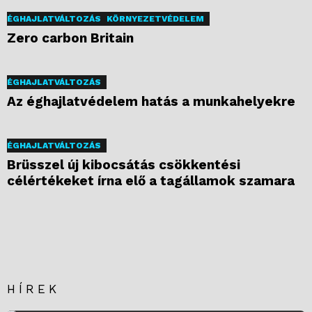
ÉGHAJLATVÁLTOZÁS
KÖRNYEZETVÉDELEM
Zero carbon Britain
ÉGHAJLATVÁLTOZÁS
Az éghajlatvédelem hatás a munkahelyekre
ÉGHAJLATVÁLTOZÁS
Brüsszel új kibocsátás csökkentési
célértékeket írna elő a tagállamok szamara
HÍREK