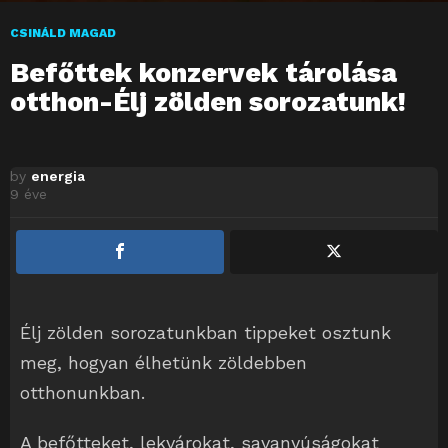
CSINÁLD MAGAD
Befőttek konzervek tárolása
otthon-Élj zölden sorozatunk!
by
energia
9 éve
Élj zölden sorozatunkban tippeket osztunk
meg, hogyan élhetünk zöldebben
otthonunkban.
A befőtteket, lekvárokat, savanyúságokat