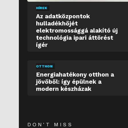
HÍREK
Az adatközpontok
hulladékhőjét
elektromossággá alakító új
technológia ipari áttörést
ígér
OTTHON
Energiahatékony otthon a
jövőből: így épülnek a
modern készházak
DON'T MISS