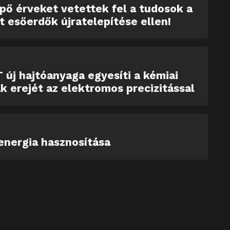
ő érveket vetettek fel a tudosok a
tt esőerdők újratelepítése ellen!
 új hajtóanyaga egyesíti a kémiai
k erejét az elektromos precizitással
energia hasznosítása