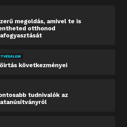
zerű megoldás, amivel te is
entheted otthonod
iafogyasztását
ETVÉDELEM
dőirtás következményei
ontosabb tudnivalók az
atanúsítványról