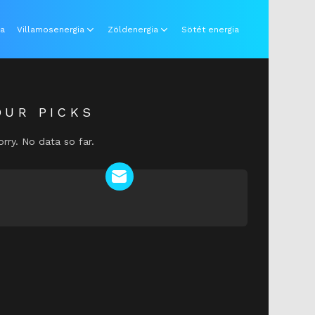
ia
Villamosenergia
Zöldenergia
Sötét energia
OUR PICKS
orry. No data so far.
NEWSLETTER