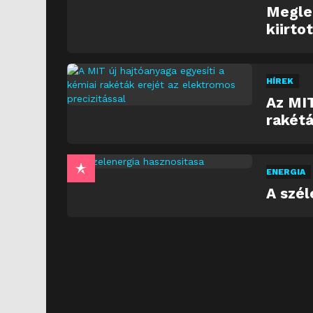
Meglep
kiirto
HÍREK
Az MIT
rakétá
ENERGIA
A szél