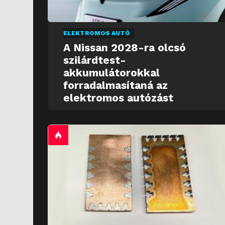
ELEKTROMOS AUTÓ
A Nissan 2028-ra olcsó
szilárdtest-
akkumulátorokkal
forradalmasítaná az
elektromos autózást