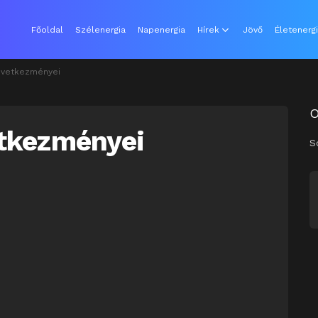
Főoldal
Szélenergia
Napenergia
Hírek
Jövő
Életenerg
övetkezményei
etkezményei
S