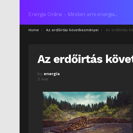
Energia Online - Minden ami energia...
You are here:
Home
Az erdőirtás következményei
Az erdőirtás k
Az erdőirtás köv
by
energia
3 éve