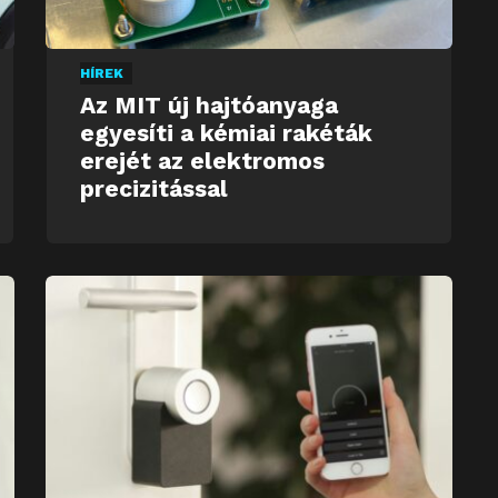
HÍREK
Az MIT új hajtóanyaga
egyesíti a kémiai rakéták
erejét az elektromos
precizitással