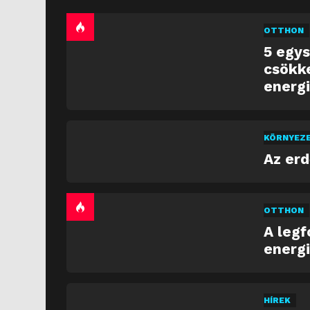
OTTHON
5 egys
csökk
energ
KÖRNYEZ
Az er
OTTHON
A legf
energi
HÍREK