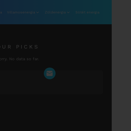
ia
Villamosenergia
Zöldenergia
Sötét energia
OUR PICKS
orry. No data so far.
NEWSLETTER