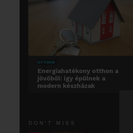
OTTHON
Energiahatékony otthon a
jövőből: így épülnek a
modern készházak
DON'T MISS