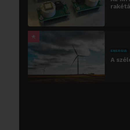
rakétá
ENERGIA
A szél