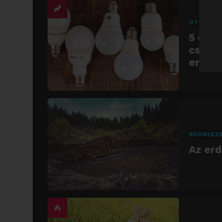
OTTHON
5 egys
csökk
energ
KÖRNYEZ
Az er