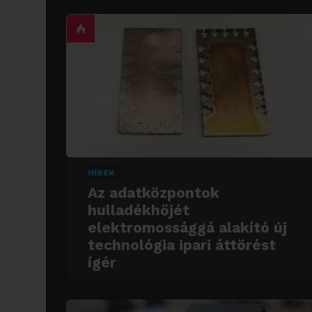
HÍREK
Az adatközpontok
hulladékhőjét
elektromossággá alakító új
technológia ipari áttörést
ígér