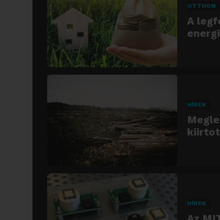
OTTHON
A legf
energi
HÍREK
Meglep
kiirto
HÍREK
Az MIT