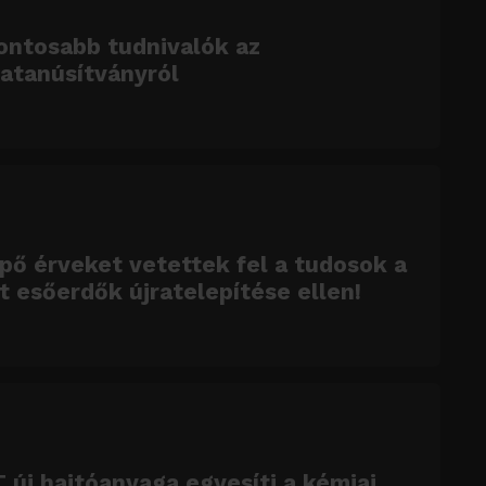
ontosabb tudnivalók az
atanúsítványról
ő érveket vetettek fel a tudosok a
tt esőerdők újratelepítése ellen!
 új hajtóanyaga egyesíti a kémiai