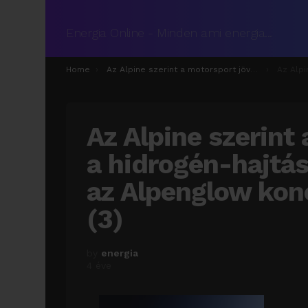
Energia Online - Minden ami energia...
You are here:
Home
Az Alpine szerint a motorsport jövője a hidrogén-hajtásban van, legalább is az Alpenglow koncepciója ezt sugallja
Az Alpine szerint a motor
Az Alpine szerint
a hidrogén-hajtás
az Alpenglow konc
(3)
by
energia
4 éve