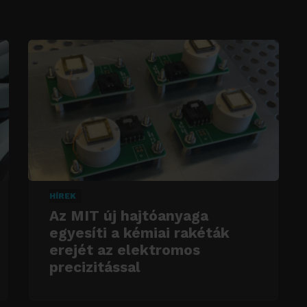
HÍREK
Az MIT új hajtóanyaga
egyesíti a kémiai rakéták
erejét az elektromos
precizitással