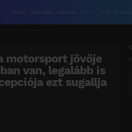
Főoldal
Szélenergia
Napenergia
Hírek
Jövő
Életenerg
sport jövője a hidrogén-hajtásban van, legalább is az Alpenglow koncepciója ezt sugallja (3)
 a motorsport jövője
S
ban van, legalább is
epciója ezt sugallja