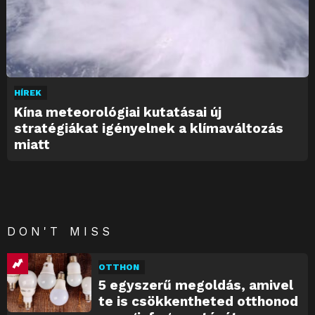
HÍREK
Kína meteorológiai kutatásai új
stratégiákat igényelnek a klímaváltozás
miatt
DON'T MISS
OTTHON
5 egyszerű megoldás, amivel
te is csökkentheted otthonod