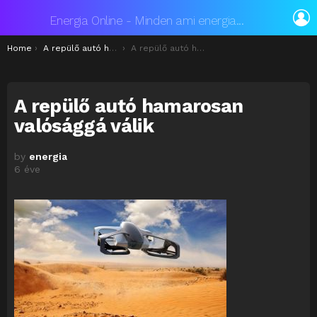
L
Energia Online - Minden ami energia...
You are here:
Home
A repülő autó hamarosan valósággá válik?
A repülő autó hamarosan valósággá válik
A repülő autó hamarosan
valósággá válik
by
energia
6 éve