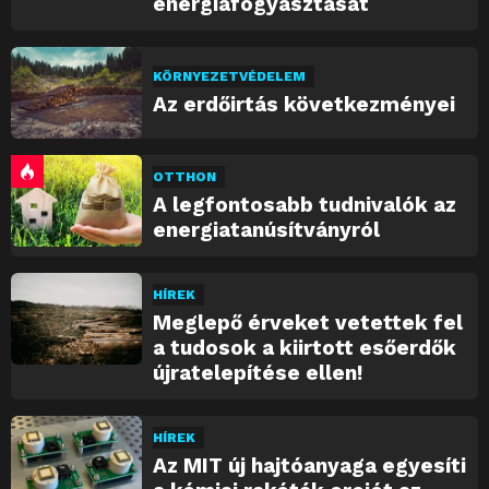
energiafogyasztását
KÖRNYEZETVÉDELEM
Az erdőirtás következményei
OTTHON
A legfontosabb tudnivalók az
energiatanúsítványról
HÍREK
Meglepő érveket vetettek fel
a tudosok a kiirtott esőerdők
újratelepítése ellen!
HÍREK
Az MIT új hajtóanyaga egyesíti