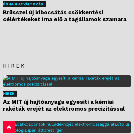
ÉGHAJLATVÁLTOZÁS
Brüsszel új kibocsátás csökkentési
célértékeket írna elő a tagállamok szamara
HÍREK
HÍREK
Az MIT új hajtóanyaga egyesíti a kémiai
rakéták erejét az elektromos precizitással