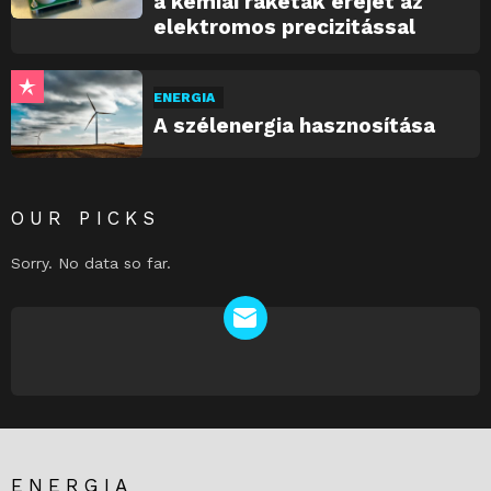
a kémiai rakéták erejét az
elektromos precizitással
ENERGIA
A szélenergia hasznosítása
OUR PICKS
Sorry. No data so far.
NEWSLETTER
ENERGIA