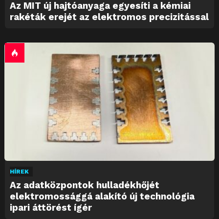
Az MIT új hajtóanyaga egyesíti a kémiai
rakéták erejét az elektromos precizitással
HÍREK
Az adatközpontok hulladékhőjét
elektromossággá alakító új technológia
ipari áttörést ígér