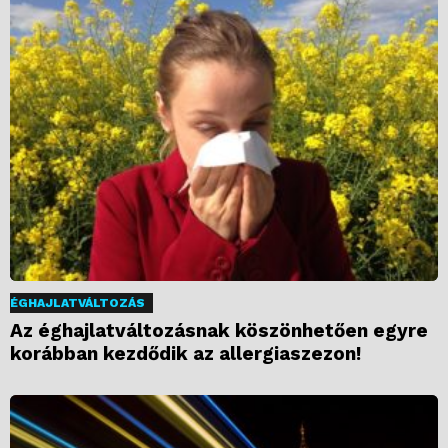
ÉGHAJLATVÁLTOZÁS
Az éghajlatváltozásnak köszönhetően egyre
korábban kezdődik az allergiaszezon!