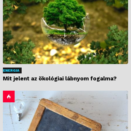
ENERGIA
Mit jelent az ökológiai lábnyom fogalma?