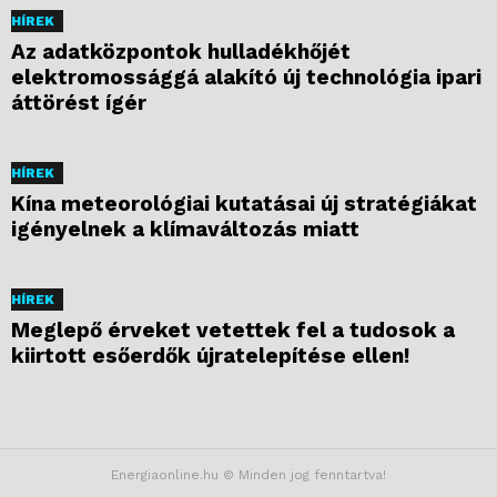
HÍREK
Az adatközpontok hulladékhőjét
elektromossággá alakító új technológia ipari
áttörést ígér
HÍREK
Kína meteorológiai kutatásai új stratégiákat
igényelnek a klímaváltozás miatt
HÍREK
Meglepő érveket vetettek fel a tudosok a
kiirtott esőerdők újratelepítése ellen!
Energiaonline.hu © Minden jog fenntartva!